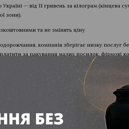
 Україні — від 11 гривень за кілограм (кінцева 
ї зони).
езкоштовними та не змінять ціну
одорожчання, компанія зберігає низку послуг б
я платити за пакування малих посилок, фірмові к
я, яке вже перебуває в дорозі, та комісію за ог
вень).
ишається вартість таких послуг:
у відділеннях;
дачі”;
відправку з села або селища;