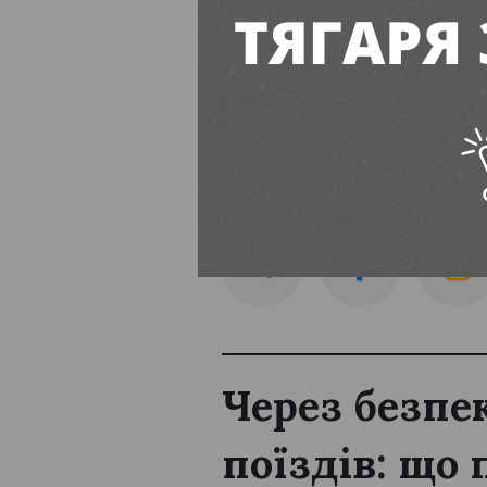
пакування середніх 
Читайте також:
Без блокувань і зайвих нервів:
ПІДПИСУЙТЕСЬ
Через безпе
поїздів: що 