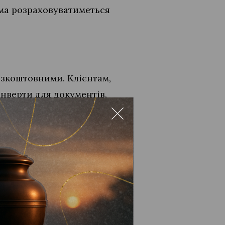
сума розраховуватиметься
езкоштовними. Клієнтам,
онверти для документів,
олошену вартість (якщо