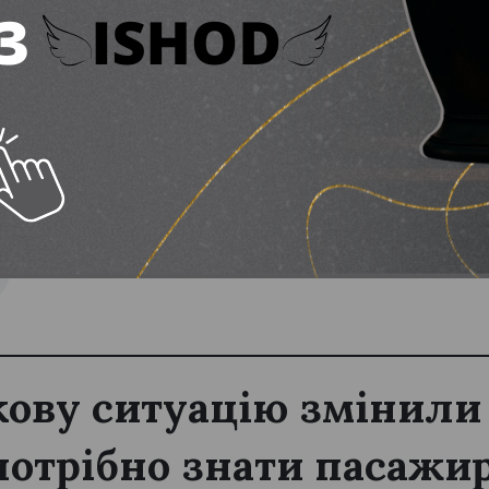
(вагою до 10 кг) та великих (вагою до 30 кг) поси
 податкова запускає “дорожні карти” для бізнесу
кову ситуацію змінил
потрібно знати пасажир