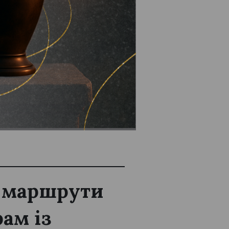
лок.
и маршрути
ам із