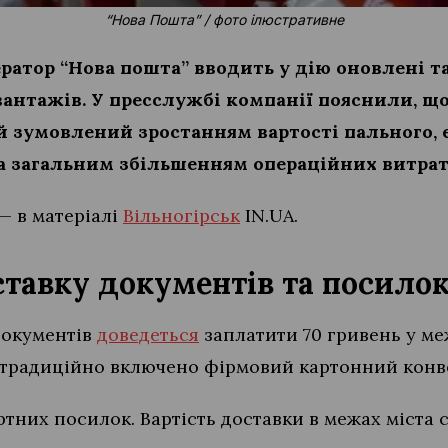
“Нова Пошта” / фото ілюстративне
ератор “Нова пошта” вводить у дію оновлені 
вантажів. У пресслужбі компанії пояснили, що
зумовлений зростанням вартості пального, е
а загальним збільшенням операційних витрат
— в матеріалі
Вільногірськ
IN.UA.
ставку документів та посило
документів
доведеться
заплатити 70 гривень у ме
е традиційно включено фірмовий картонний конве
ртних посилок. Вартість доставки в межах міста 