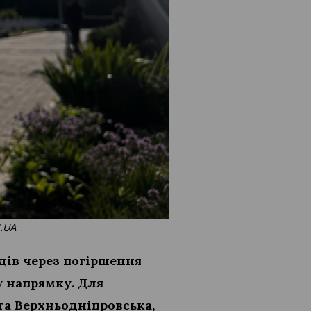
N.UA
ів через погіршення
у напрямку. Для
 та Верхньодніпровська,