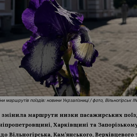
ни маршрутів поїздів: новини Укрзалізниці / фото, Вільногірськ I
 змінила маршрути низки пасажирських поїзд
Дніпропетровщині, Харківщині та Запорізьком
до Вільногірська, Кам’янського, Верхівцевого