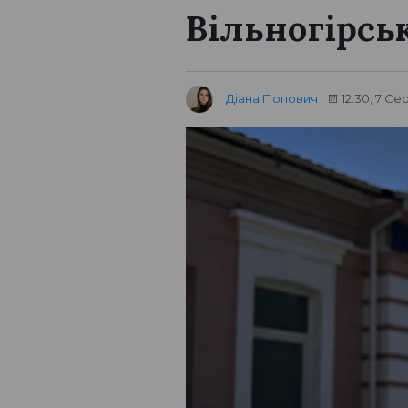
Вільногірсь
Діана Попович
12:30, 7 Се