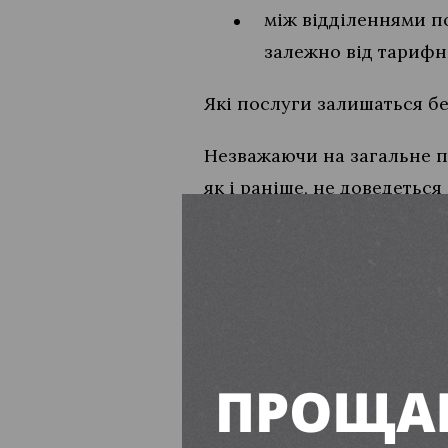
між відділеннями по
залежно від тарифно
Які послуги залишаться б
Незважаючи на загальне п
як і раніше, не доведетьс
переадресацію відправленн
вона не перевищує 500 гри
Крім того, стабільною зал
зберігання посилок 
послуга “Пункт пере
додаткова плата за 