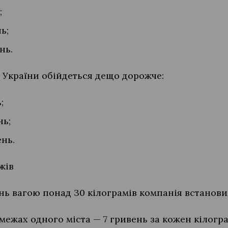
;
ь;
нь.
ї України обійдеться дещо дорожче:
;
нь;
ень.
жів
нь вагою понад 30 кілограмів компанія встанови
межах одного міста — 7 гривень за кожен кілогра