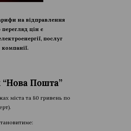
тарифи на відправлення
 перегляд цін є
лектроенергії, послуг
 компанії.
к “Нова Пошта”
жах міста та 80 гривень по
рт).
становитиме: