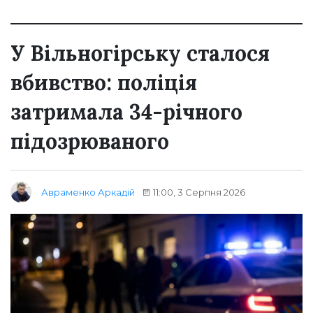
У Вільногірську сталося
вбивство: поліція
затримала 34-річного
підозрюваного
11:00, 3 Серпня 2026
Авраменко Аркадій