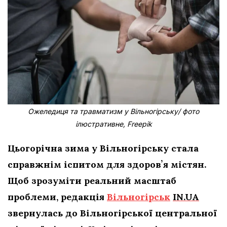
Ожеледиця та травматизм у Вільногірську/ фото
ілюстративне, Freepik
Цьогорічна зима у Вільногірську стала
справжнім іспитом для здоровʼя містян.
Щоб зрозуміти реальний масштаб
проблеми, редакція
Вільногірськ
IN.UA
звернулась до Вільногірської центральної