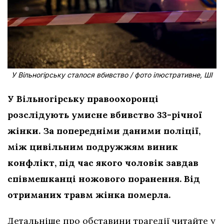
У Вільногірську сталося вбивство / фото ілюстративне, ШІ
У Вільногірську правоохоронці
розслідують умисне вбивство 33-річної
жінки. За попередніми даними поліції,
між цивільним подружжям виник
конфлікт, під час якого чоловік завдав
співмешканці ножового поранення. Від
отриманих травм жінка померла.
Детальніше про обставини трагедії читайте у