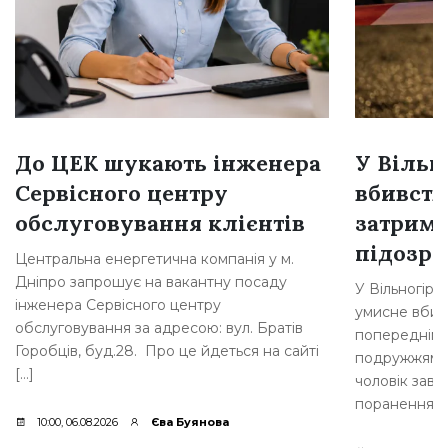
До ЦЕК шукають інженера
У Вільн
Сервісного центру
вбивств
обслуговування клієнтів
затрима
підозр
Центральна енергетична компанія у м.
Дніпро запрошує на вакантну посаду
У Вільногірс
інженера Сервісного центру
умисне вбивс
обслуговування за адресою: вул. Братів
попередніми 
Горобців, буд.28. Про це йдеться на сайті
подружжям ви
[…]
чоловік зав
поранення. [
10:00, 06.08.2026
Єва Буянова