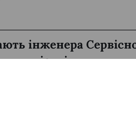
ють інженера Сервісн
ння клієнтів
ня 2026