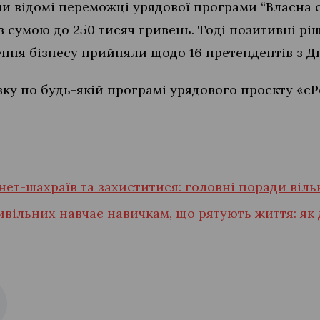
ли відомі переможці урядової програми “Власна 
 сумою до 250 тисяч гривень. Тоді позитивні р
ення бізнесу прийняли щодо 16 претендентів з 
вку по будь-якій програмі урядового проєкту «є
нет-шахраїв та захиститися: головні поради віл
ивільних навчає навичкам, що рятують життя: як