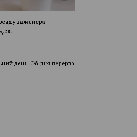
посаду інженера
д.28.
льний день. Обідня перерва