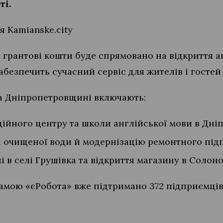
ті.
 Kamianske.city
 грантові кошти буде спрямовано на відкриття 
безпечить сучасний сервіс для жителів і гостей 
 на Дніпропетровщині включають:
ційного центру та школи англійської мови в Дніп
 очищеної води й модернізацію ремонтного підп
 в селі Грушівка та відкриття магазину в Солоно
амою «єРобота» вже підтримано 372 підприємців р