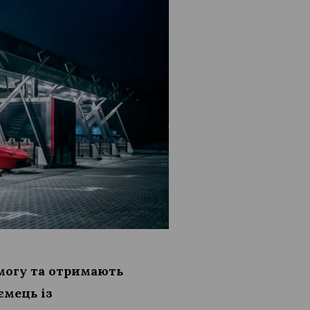
емогу та отримають
ємець із