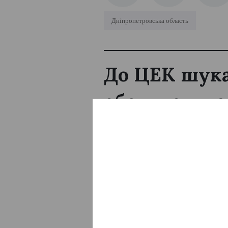
Дніпропетровська область
До ЦЕК шука
обслуговува
Єва Буянова
10:00, 6 Серп