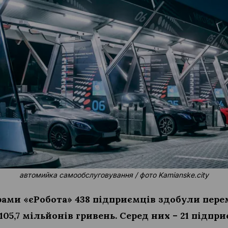
автомийка самообслуговування / фото Kamianske.city
грами «єРобота» 438 підприємців здобули пер
105,7 мільйонів гривень. Серед них – 21 підпри