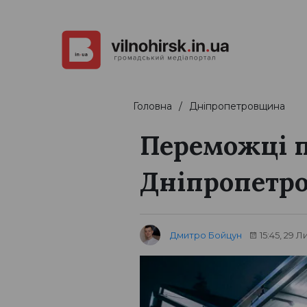
Головна
Дніпропетровщина
Переможці п
Дніпропетро
Дмитро Бойцун
15:45, 29 