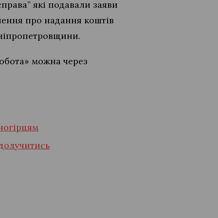
справа” які подавали заяви
ішення про надання коштів
Дніпропетровщини.
Робота» можна через
ьногірцям
 долучитись