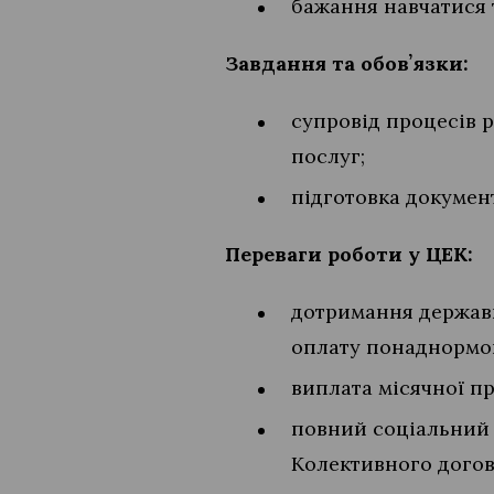
бажання навчатися 
Завдання та обовʼязки:
супровід процесів р
послуг;
підготовка документ
Переваги роботи у ЦЕК:
дотримання державни
оплату понаднормов
виплата місячної п
повний соціальний 
Колективного догов