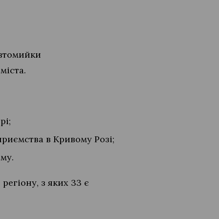
автомийки
міста.
рі;
риємства в Кривому Розі;
му.
егіону, з яких 33 є