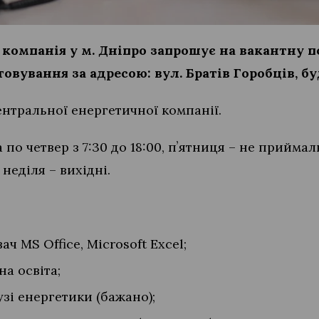
компанія у м. Дніпро запрошує на вакантну 
овування за адресою: вул. Братів Горобців, бу
нтральної енергетичної компанії.
 по четвер з 7:30 до 18:00, пʼятниця – не прийма
а неділя – вихідні.
ч MS Office, Microsoft Excel;
на освіта;
узі енергетики (бажано);