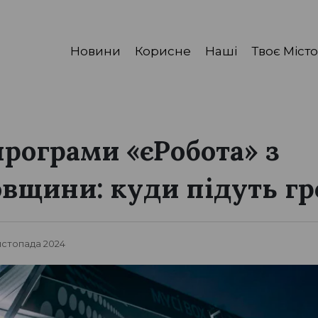
Новини
Корисне
Наші
Твоє Місто
рограми «єРобота» з
вщини: куди підуть гр
Листопада 2024