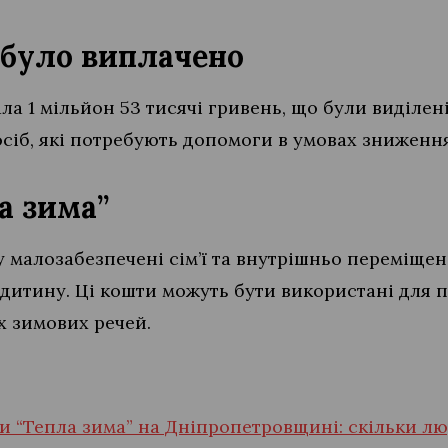
 було виплачено
ла 1 мільйон 53 тисячі гривень, що були виділе
осіб, які потребують допомоги в умовах зниженн
а зима”
 малозабезпечені сім’ї та внутрішньо переміщен
 дитину. Ці кошти можуть бути використані для 
х зимових речей.
и “Тепла зима” на Дніпропетровщині: скільки л