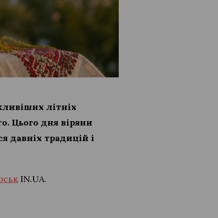
ажливіших літніх
о. Цього дня віряни
я давніх традицій і
рськ
IN.UA.