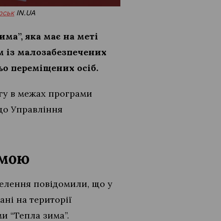
ірськ
IN.UA
ма”, яка має на меті
м із малозабезпечених
ьо переміщених осіб.
гу в межах програми
 до Управління
амою
селення повідомили, що у
ані на території
и “Тепла зима”.