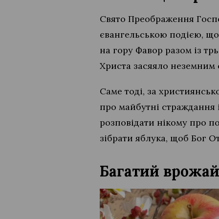
Свято Преображення Господ
євангельською подією, що с
на гору Фавор разом із тр
Христа засяяло неземним с
Саме тоді, за християнськ
про майбутні страждання 
розповідати нікому про по
зібрати яблука, щоб Бог От
Багатий врожай