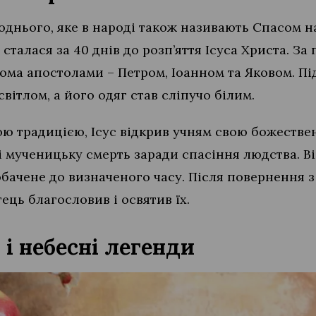
нього, яке в народі також називають Спасом на 
талася за 40 днів до розп’яття Ісуса Христа. За 
ьома апостолами – Петром, Іоанном та Яковом. П
вітлом, а його одяг став сліпучо білим.
ою традицією, Ісус відкрив учням свою божеств
і мученицьку смерть заради спасіння людства. В
бачене до визначеного часу. Після повернення з
ець благословив і освятив їх.
 і небесні легенди