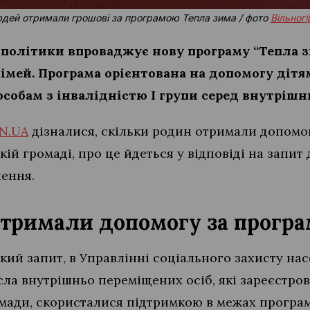
юдей отримали грошові за програмою Тепла зима / фото
Вільног
 політики впроваджує нову програму “Тепла зи
імей. Програма орієнтована на допомогу дітя
особам з інвалідністю І групи серед внутрішн
IN.UA
дізналися, скільки родин отримали допомо
кій громаді, про це йдеться у відповіді на запит
лення.
отримали допомогу за прогр
ький запит, в Управлінні соціального захисту на
сла внутрішньо переміщених осіб, які зареєстров
омади, скористалися підтримкою в межах програм