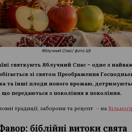
Яблучний Спас/ фото ШІ
країні святкують Яблучний Спас – одне з найв
збігається зі святом Преображення Господньог
ка та інші плоди нового врожаю, дотримуютьс
, що передаються з покоління в покоління.
оловні традиції, заборони та рецепт – на
Вільногі
Фавор: біблійні витоки свята