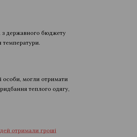
ні з державного бюджету
я температури.
і особи, могли отримати
придбання теплого одягу,
юдей отримали гроші