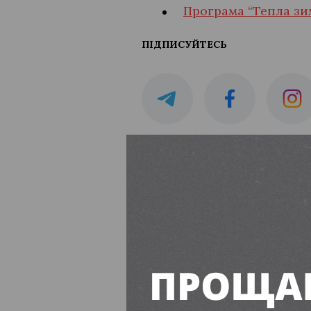
Програма “Тепла зи
ПІДПИСУЙТЕСЬ
Яблучний Спа
рецепт
Єва Буянова
16:00, 6 Серп