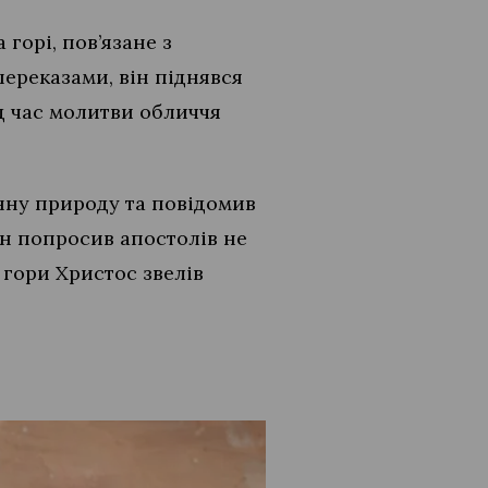
горі, пов’язане з
переказами, він піднявся
ід час молитви обличчя
енну природу та повідомив
ін попросив апостолів не
 гори Христос звелів