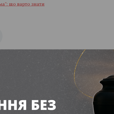
ма”: що варто знати
с: історія, традиції, 
ня 2026