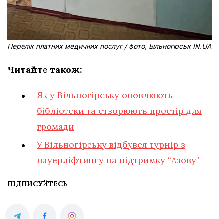
Перелік платних медичних послуг / фото, Вільногірськ IN.UA
Читайте також:
Як у Вільногірську оновлюють
бібліотеки та створюють простір для
громади
У Вільногірську відбувся турнір з
пауерліфтингу на підтримку “Азову”
ПІДПИСУЙТЕСЬ