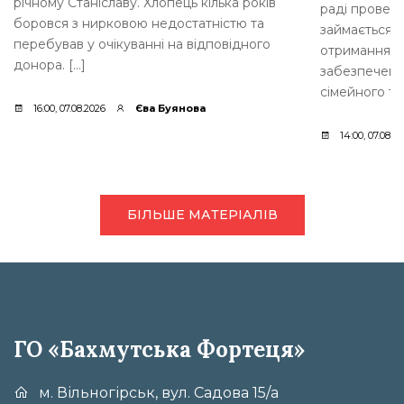
річному Станіславу. Хлопець кілька років
раді провели
боровся з нирковою недостатністю та
займається 
перебував у очікуванні на відповідного
отримання д
донора. […]
забезпеченн
сімейного ти
16:00, 07.08.2026
Єва Буянова
14:00, 07.08.2
БІЛЬШЕ МАТЕРІАЛІВ
ГО «Бахмутська Фортеця»
м. Вільногірськ, вул. Садова 15/а