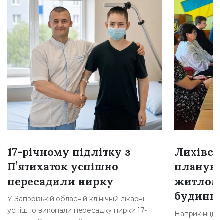
17-річному підлітку з
Лихівсь
Пʼятихаток успішно
плануют
пересадили нирку
житлом
будинкі
У Запорізькій обласній клінічній лікарні
успішно виконали пересадку нирки 17-
Наприкінці л