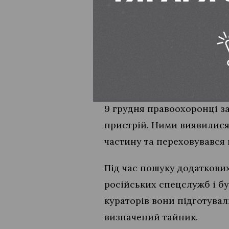
одна особа загинула, кіль
Того дня завербований ро
адміністративної будівлі 
безпосереднього виконавц
спецслужби.
9 грудня правоохоронці з
пристрій. Ними виявилися
частину та переховувався в
Під час пошуку додаткових
російських спецслужб і бу
кураторів вони підготувал
визначений тайник.