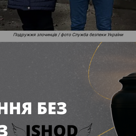
Подружжя злочинців / фото Служба безпеки України
мали подружжя агентів РФ, які зробили вибу
рі. Крім того, цей злочин здійснив дезертир
безпеки України.
рів теракту вже затримані
 Національна поліція затримали двох агентів Рос
акту, що стався 14 грудня 2024 року біля ТЦК у 