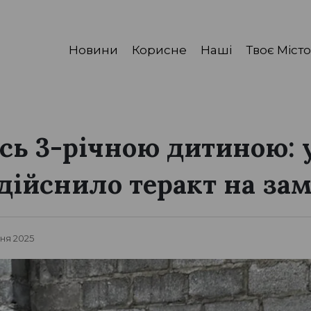
Новини
Корисне
Наші
Твоє Місто
ь 3-річною дитиною: 
ійснило теракт на за
чня 2025