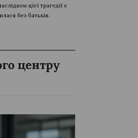
слідком цієї трагедії є
лася без батьків.
ого центру