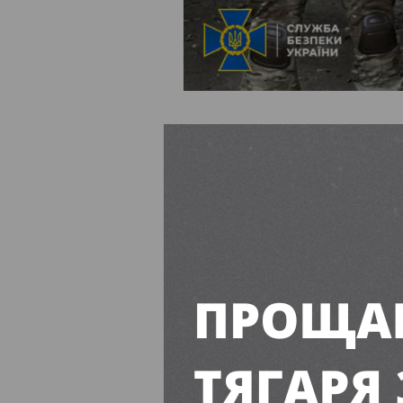
СБУ та Нацполіція затри
теракту біля ТЦК у Дніп
3-річною дитиною.
Про це
повідомляє
Служба 
Троє організато
Служба безпеки України та
вибуховий пристрій для тер