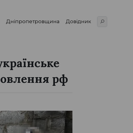
Дніпропетровщина
Довідник
українське
мовлення рф