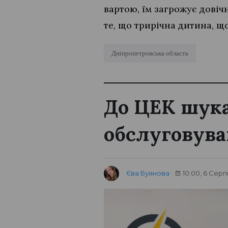
вартою, їм загрожує довіч
те, що трирічна дитина, щ
Дніпропетровська область
До ЦЕК шука
обслуговува
Єва Буянова
10:00, 6 Серп