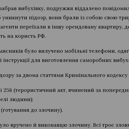
 забрав вибухівку, подружжя віддалено повідоми
 уникнути підозр, вони брали із собою свою три
 агенти переїхали в іншу орендовану квартиру, д
ть на користь РФ.
мисників було вилучено мобільні телефони, одяг
кі інструкції для виготовлення саморобних вибух
озру за двома статтями Кримінального кодексу У
ті 258 (терористичний акт, вчинений за поперед
елі людини);
 (готування до злочину).
було вручено й виконавцю злочину. Всі троє зло