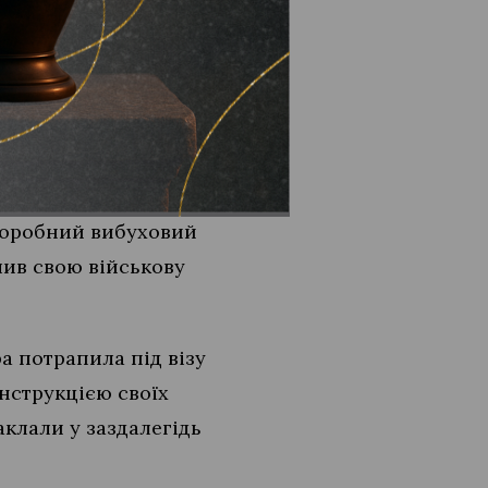
поліцейських.
хівку біля
було затримано
працював на російські
аморобний вибуховий
шив свою військову
а потрапила під візу
інструкцією своїх
аклали у заздалегідь