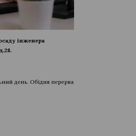
посаду інженера
д.28.
льний день. Обідня перерва