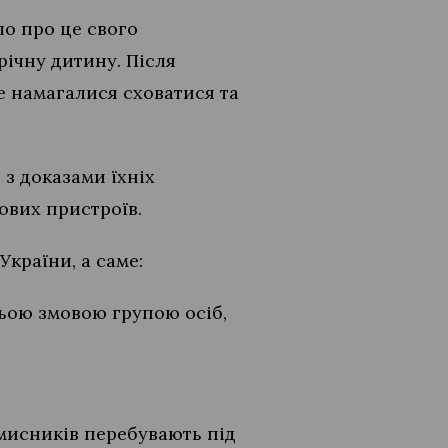
ло про це свого
річну дитину. Після
е намагалися сховатися та
 з доказами їхніх
ових пристроїв.
країни, а саме:
ньою змовою групою осіб,
вмисників перебувають під