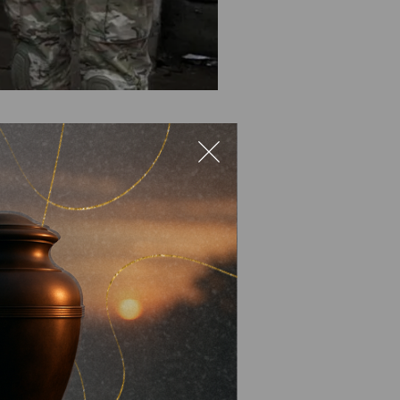
ховий пристрій для
 ЗСУ прикриваючись своєю
ії, які виготовили
Дніпрі. Під час вибуху