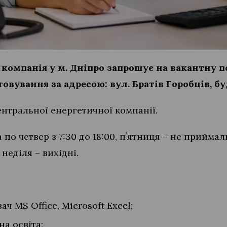
компанія у м. Дніпро запрошує на вакантну 
овування за адресою: вул. Братів Горобців, бу
нтральної енергетичної компанії.
 по четвер з 7:30 до 18:00, пʼятниця – не прийма
а неділя – вихідні.
ч MS Office, Microsoft Excel;
на освіта;