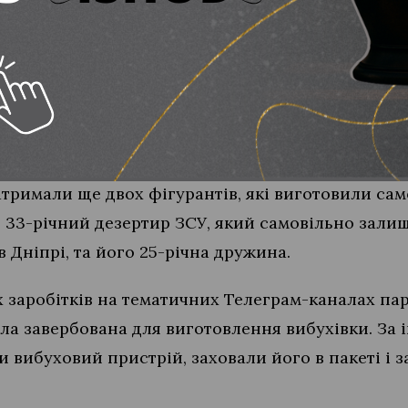
ка осіб отримали важкі травми, серед яких двоє 
сійськими спецслужбами терорист підірвав вибу
місцевого ТЦК. За кілька годин після інциденту 
я злочину — 37-річного місцевого жителя, який 
атримали ще двох фігурантів, які виготовили с
 33-річний дезертир ЗСУ, який самовільно зали
 Дніпрі, та його 25-річна дружина.
 заробітків на тематичних Телеграм-каналах пар
ла завербована для виготовлення вибухівки. За 
и вибуховий пристрій, заховали його в пакеті і з