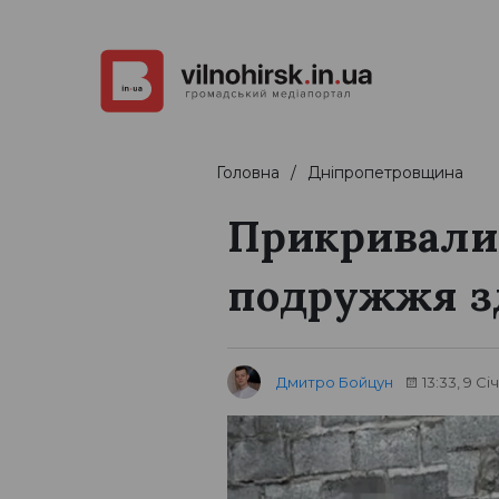
Головна
Дніпропетровщина
Прикривалис
подружжя зд
Дмитро Бойцун
13:33, 9 Сі