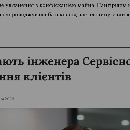
не ув’язнення з конфіскацією майна. Найгіршим на
о супроводжувала батьків під час злочину, залиши
ють інженера Сервісн
ння клієнтів
ня 2026