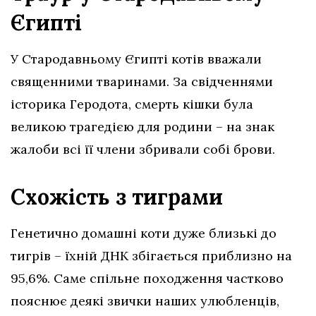
Єгипті
У Стародавньому Єгипті котів вважали
священними тваринами. За свідченнями
історика Геродота, смерть кішки була
великою трагедією для родини – на знак
жалоби всі її члени збривали собі брови.
Схожість з тиграми
Генетично домашні коти дуже близькі до
тигрів – їхній ДНК збігається приблизно на
95,6%. Саме спільне походження частково
пояснює деякі звички наших улюбленців,