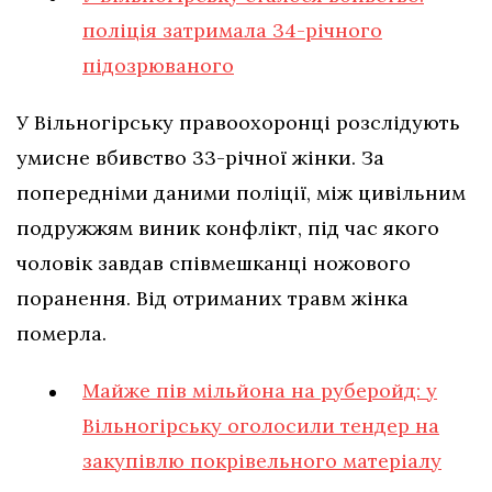
поліція затримала 34-річного
підозрюваного
У Вільногірську правоохоронці розслідують
умисне вбивство 33-річної жінки. За
попередніми даними поліції, між цивільним
подружжям виник конфлікт, під час якого
чоловік завдав співмешканці ножового
поранення. Від отриманих травм жінка
померла.
Майже пів мільйона на руберойд: у
Вільногірську оголосили тендер на
закупівлю покрівельного матеріалу