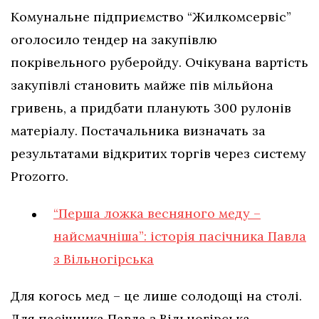
Комунальне підприємство “Жилкомсервіс”
оголосило тендер на закупівлю
покрівельного руберойду. Очікувана вартість
закупівлі становить майже пів мільйона
гривень, а придбати планують 300 рулонів
матеріалу. Постачальника визначать за
результатами відкритих торгів через систему
Prozorro.
“Перша ложка весняного меду –
найсмачніша”: історія пасічника Павла
з Вільногірська
Для когось мед – це лише солодощі на столі.
Для пасічника Павла з Вільногірська –