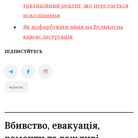
традиційний рецепт, що передається
поколіннями
Як пофарбувати яйця на Великдень
кавою: інструкція
ПІДПИСУЙТЕСЬ
корисне
Вбивство, евакуація,