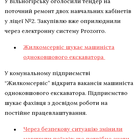
У Вільногірську оголосили тендер на
поточний ремонт двох навчальних кабінетів
у ліцеї №2. Закупівлю вже оприлюднили
через електронну систему Prozorro.
Жилкомсервіс шукає машиніста
одноковшового екскаватора
У комунальному підприємстві
“Жилкомсервіс” відкрита вакансія машиніста
одноковшового екскаватора. Підприємство
шукає фахівця з досвідом роботи на
постійне працевлаштування.
Через безпекову ситуацію змінили
маршрути поїздів: що потрібно знати