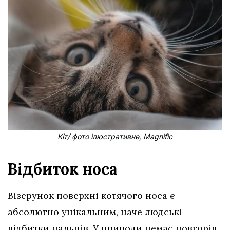
Кіт/ фото ілюстративне, Magnific
Відбиток носа
Візерунок поверхні котячого носа є
абсолютно унікальним, наче людські
відбитки пальців. У природи немає повторів,