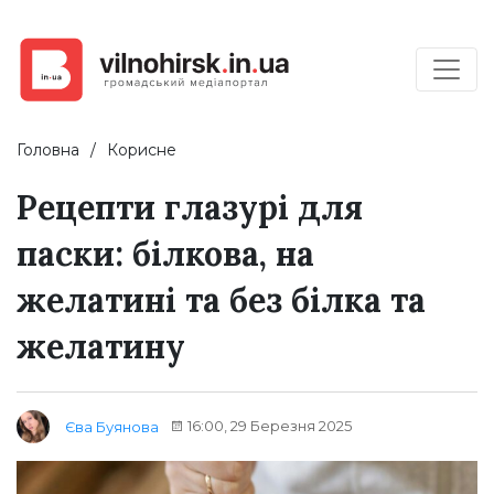
Головна
Корисне
Рецепти глазурі для
паски: білкова, на
желатині та без білка та
желатину
16:00, 29 Березня 2025
Єва Буянова