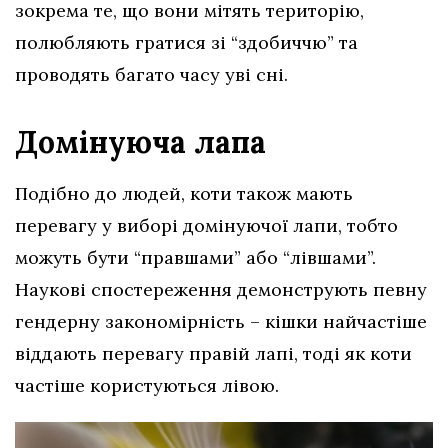
зокрема те, що вони мітять територію,
полюбляють гратися зі “здобиччю” та
проводять багато часу уві сні.
Домінуюча лапа
Подібно до людей, коти також мають
перевагу у виборі домінуючої лапи, тобто
можуть бути “правшами” або “лівшами”.
Наукові спостереження демонструють певну
гендерну закономірність – кішки найчастіше
віддають перевагу правій лапі, тоді як коти
частіше користуються лівою.