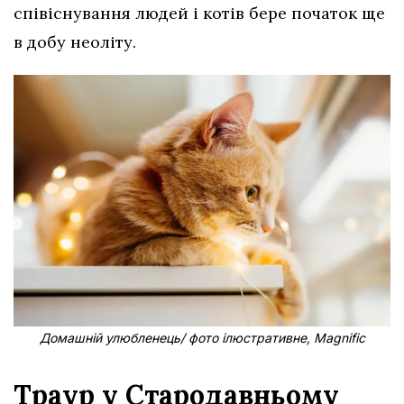
співіснування людей і котів бере початок ще
в добу неоліту.
Домашній улюбленець/ фото ілюстративне, Magnific
Траур у Стародавньому