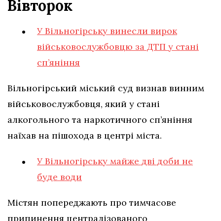
Вівторок
У Вільногірську винесли вирок
військовослужбовцю за ДТП у стані
сп’яніння
Вільногірський міський суд визнав винним
військовослужбовця, який у стані
алкогольного та наркотичного сп’яніння
наїхав на пішохода в центрі міста.
У Вільногірську майже дві доби не
буде води
Містян попереджають про тимчасове
припинення централізованого