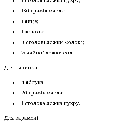
1 столова ложка цукру;
180 грамів масла;
1 яйце;
1 жовток;
3 столові ложки молока;
⅓ чайної ложки солі.
Для начинки:
4 яблука;
20 грамів масла;
1 столова ложка цукру.
Для карамелі: