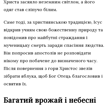
Христа засяяло неземним світлом, а його
одяг став сліпучо білим.
Саме тоді, за християнською традицією, Ісус
відкрив учням свою божественну природу та
повідомив про майбутні страждання і
мученицьку смерть заради спасіння людства.
Він попросив апостолів не розповідати
нікому про побачене до визначеного часу.
Після повернення з гори Христос звелів
зібрати яблука, щоб Бог Отець благословив і
освятив їх.
Багатий врожай і небесні