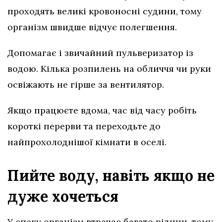
проходять великі кровоносні судини, тому
організм швидше відчує полегшення.
Допомагає і звичайний пульверизатор із
водою. Кілька розпилень на обличчя чи руки
освіжають не гірше за вентилятор.
Якщо працюєте вдома, час від часу робіть
короткі перерви та переходьте до
найпрохолоднішої кімнати в оселі.
Пийте воду, навіть якщо не
дуже хочеться
У спеку організм втрачає багато рідини, тому