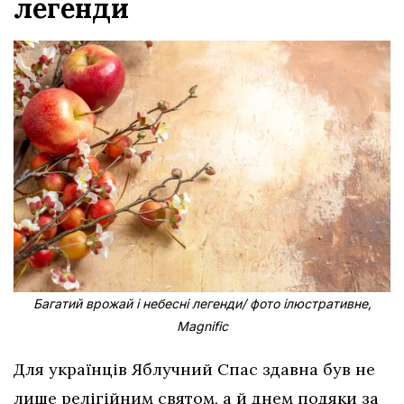
легенди
Багатий врожай і небесні легенди/ фото ілюстративне,
Magnific
Для українців Яблучний Спас здавна був не
лише релігійним святом, а й днем подяки за