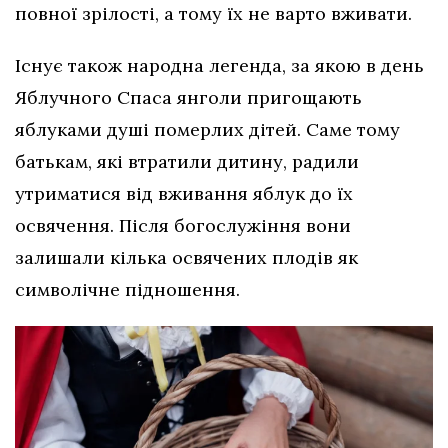
повної зрілості, а тому їх не варто вживати.
Існує також народна легенда, за якою в день
Яблучного Спаса янголи пригощають
яблуками душі померлих дітей. Саме тому
батькам, які втратили дитину, радили
утриматися від вживання яблук до їх
освячення. Після богослужіння вони
залишали кілька освячених плодів як
символічне підношення.