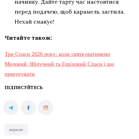
начинку. Дайте тарту час настоятися
перед подачею, щоб карамель застила.
Нехай смакує!
Читайте також:
Три Спаси 2026 року: коли святкуватимемо
Медовий, Яблучний та Горіховий Спаси і що
приготувати
ПІДПИСУЙТЕСЬ
корисне