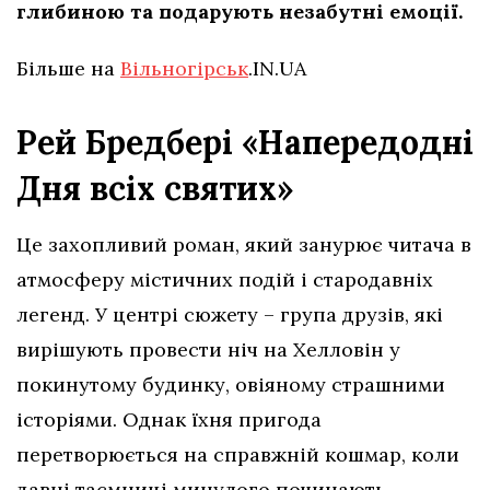
глибиною та подарують незабутні емоції.
Більше на
Вільногірськ
.IN.UA
Рей Бредбері «Напередодні
Дня всіх святих»
Це захопливий роман, який занурює читача в
атмосферу містичних подій і стародавніх
легенд. У центрі сюжету – група друзів, які
вирішують провести ніч на Хелловін у
покинутому будинку, овіяному страшними
історіями. Однак їхня пригода
перетворюється на справжній кошмар, коли
давні таємниці минулого починають