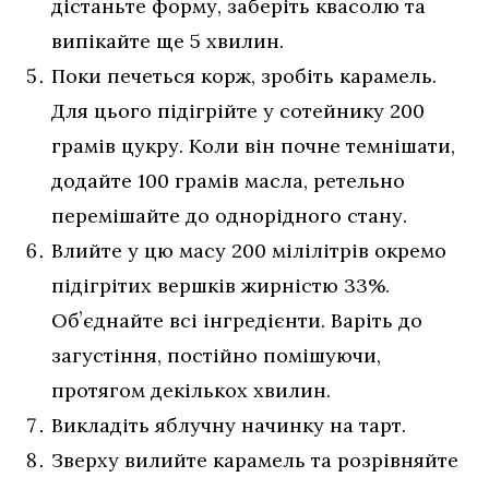
дістаньте форму, заберіть квасолю та
випікайте ще 5 хвилин.
Поки печеться корж, зробіть карамель.
Для цього підігрійте у сотейнику 200
грамів цукру. Коли він почне темнішати,
додайте 100 грамів масла, ретельно
перемішайте до однорідного стану.
Влийте у цю масу 200 мілілітрів окремо
підігрітих вершків жирністю 33%.
Обʼєднайте всі інгредієнти. Варіть до
загустіння, постійно помішуючи,
протягом декількох хвилин.
Викладіть яблучну начинку на тарт.
Зверху вилийте карамель та розрівняйте