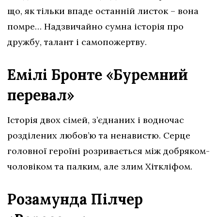
що, як тільки впаде останній листок – вона
помре… Надзвичайно сумна історія про
дружбу, талант і самопожертву.
Емілі Бронте «Буремний
перевал»
Історія двох сімей, з’єднаних і водночас
розділених любов’ю та ненавистю. Серце
головної героїні розривається між добряком-
чоловіком та палким, але злим Хіткліфом.
Розамунда Пілчер