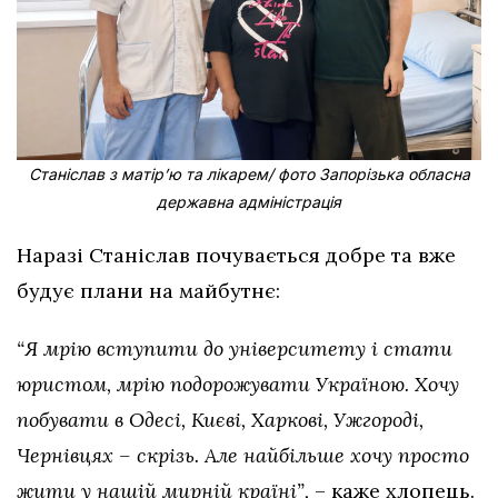
Станіслав з матірʼю та лікарем/ фото Запорізька обласна
державна адміністрація
Наразі Станіслав почувається добре та вже
будує плани на майбутнє:
“Я мрію вступити до університету і стати
юристом, мрію подорожувати Україною. Хочу
побувати в Одесі, Києві, Харкові, Ужгороді,
Чернівцях – скрізь. Але найбільше хочу просто
жити у нашій мирній країні”,
– каже хлопець.