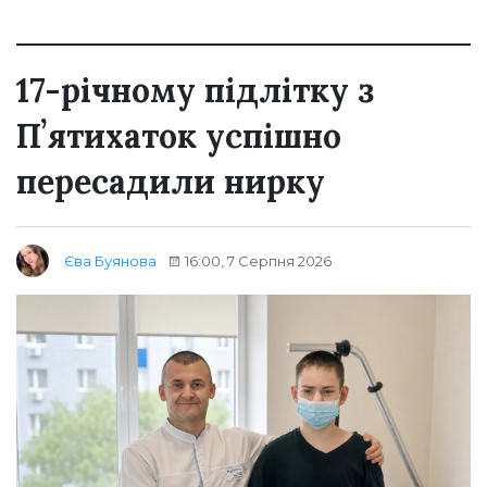
17-річному підлітку з
Пʼятихаток успішно
пересадили нирку
16:00, 7 Серпня 2026
Єва Буянова