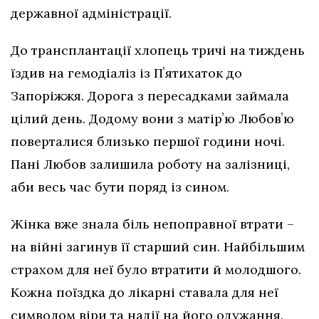
державної адміністрації.
До трансплантації хлопець тричі на тиждень
їздив на гемодіаліз із Пʼятихаток до
Запоріжжя. Дорога з пересадками займала
цілий день. Додому вони з матірʼю Любовʼю
поверталися близько першої години ночі.
Пані Любов залишила роботу на залізниці,
аби весь час бути поряд із сином.
Жінка вже знала біль непоправної втрати –
на війні загинув її старший син. Найбільшим
страхом для неї було втратити й молодшого.
Кожна поїздка до лікарні ставала для неї
символом віри та надії на його одужання.