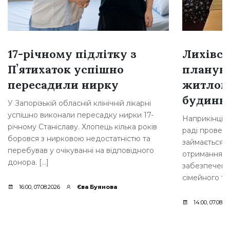
17-річному підлітку з
Лихівсь
Пʼятихаток успішно
плануют
пересадили нирку
житлом
будинкі
У Запорізькій обласній клінічній лікарні
успішно виконали пересадку нирки 17-
Наприкінці л
річному Станіславу. Хлопець кілька років
раді провели
боровся з нирковою недостатністю та
займається 
перебував у очікуванні на відповідного
отримання д
донора. […]
забезпеченн
сімейного ти
16:00, 07.08.2026
Єва Буянова
14:00, 07.08.2