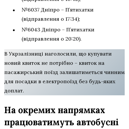
№6037 Дніпро – П’ятихатки
(відправлення о 17:34);
№6043 Дніпро – П’ятихатки
(відправлення о 20:20).
В Укрзалізниці наголосили, що купувати
новий квиток не потрібно – квиток на
пасажирський поїзд залишатиметься чинним
для посадки в електропоїзд без будь-яких
доплат.
На окремих напрямках
працюватимуть автобусні