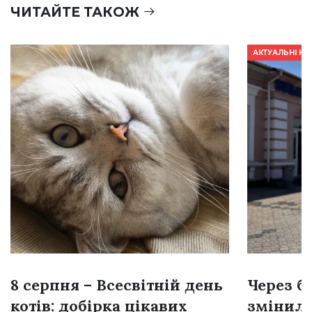
ЧИТАЙТЕ ТАКОЖ
АКТУАЛЬНІ Н
8 серпня – Всесвітній день
Через б
котів: добірка цікавих
змінил