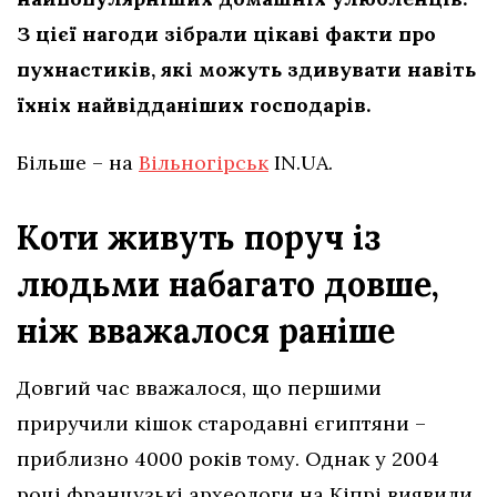
З цієї нагоди зібрали цікаві факти про
пухнастиків, які можуть здивувати навіть
їхніх найвідданіших господарів.
Більше – на
Вільногірськ
IN.UA.
Коти живуть поруч із
людьми набагато довше,
ніж вважалося раніше
Довгий час вважалося, що першими
приручили кішок стародавні єгиптяни –
приблизно 4000 років тому. Однак у 2004
році французькі археологи на Кіпрі виявили