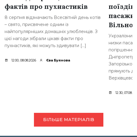
фактів про пухнастиків
поїздів
пасажир
8 серпня відзначають Всесвітній день котів
Вільног
– свято, присвячене одним із
найпопулярніших домашніх улюбленців. З
Укрзалізниц
цієї нагоди зібрали цікаві факти про
низки пасажи
пухнастиків, які можуть здивувати […]
погіршення б
Дніпропетров
12:00, 08.08.2026
Єва Буянова
Запорізькому
прямують до 
Верхівцевого
12:30, 07.08.20
БІЛЬШЕ МАТЕРІАЛІВ