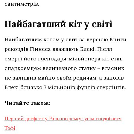
сантиметрів.
Найбагатший кіт у світі
Найбагатшим котом у світі за версією Книги
рекордів Гіннеса вважають Блекі. Після
смерті його господаря-мільйонера кіт став
спадкоємцем величезного статку – власник
не залишив майно своїм родичам, а заповів
Блекі близько 7 мільйонів фунтів стерлінгів.
Читайте також:
Перший догфест у Вільногірську: усім сподобався
Тофі