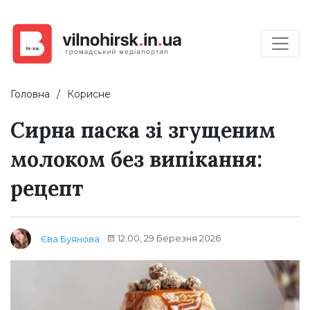
Головна
Корисне
Сирна паска зі згущеним
молоком без випікання:
рецепт
12:00, 29 Березня 2026
Єва Буянова