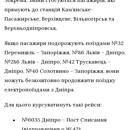
Зокрема, зміни стосуються пасажирів, які
прямують до станцій Кам’янське-
Пасажирське, Верхівцеве, Вільногірськ та
Верхньодніпровськ.
Якщо пасажири подорожують поїздами №32
Перемишль – Запоріжжя, №86 Львів – Дніпро,
№286 Львів – Дніпро, №42 Трускавець –
Дніпро, №40 Солотвино – Запоріжжя, вони
можуть безкоштовно продовжити поїздку
електропоїздами з Дніпра.
Для цього курсуватимуть такі рейси:
№6035 Дніпро – Пост Списання
(відправлення о 16:42);