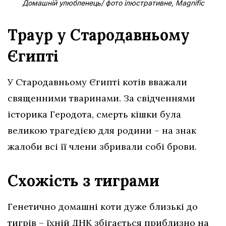
Домашній улюбленець/ фото ілюстративне, Magnific
Траур у Стародавньому
Єгипті
У Стародавньому Єгипті котів вважали
священними тваринами. За свідченнями
історика Геродота, смерть кішки була
великою трагедією для родини – на знак
жалоби всі її члени збривали собі брови.
Схожість з тиграми
Генетично домашні коти дуже близькі до
тигрів – їхній ДНК збігається приблизно на