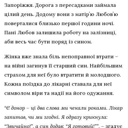
Запоріжжя. Дорога з пересадками займала
цілий день. Додому вони з матірʼю Любовʼю
поверталися близько першої години ночі.
Пані Любов залишила роботу на залізниці,
аби весь час бути поряд із сином.
Жінка вже знала біль непоправної втрати –
на війні загинув її старший син. Найбільшим
страхом для неї було втратити й молодшого.
Кожна поїздка до лікарні ставала для неї
символом віри та надії на його одужання.
“Є донор – ці два слова ми чекали роками. Лікар
запитав, чи ми згодні. Я одразу крикнула:
“Звичайно!”, а син додав: “Я готовий!””,
– згадує