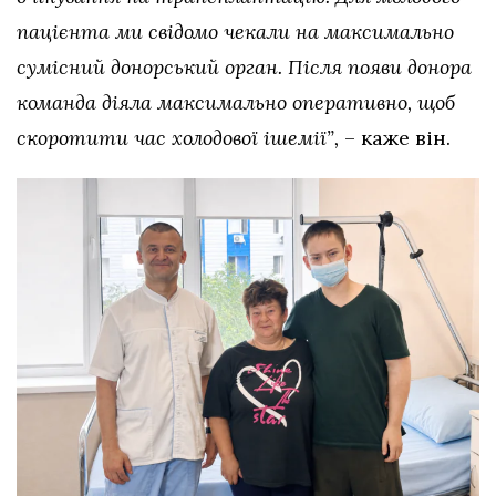
пацієнта ми свідомо чекали на максимально
сумісний донорський орган. Після появи донора
команда діяла максимально оперативно, щоб
скоротити час холодової ішемії”,
– каже він.