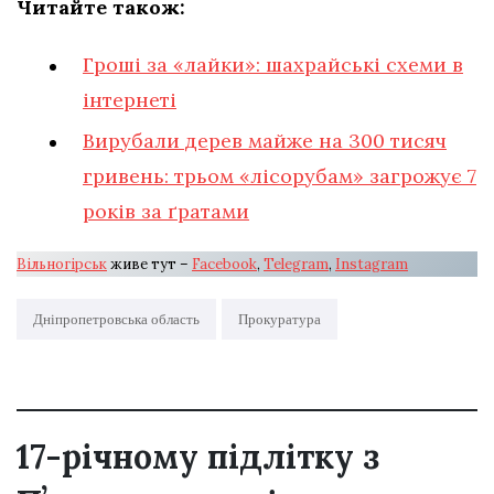
Читайте також:
Гроші за «лайки»: шахрайські схеми в
інтернеті
Вирубали дерев майже на 300 тисяч
гривень: трьом «лісорубам» загрожує 7
років за ґратами
Вільногірськ
живе тут –
Facebook
,
Telegram
,
Instagram
Дніпропетровська область
Прокуратура
17-річному підлітку з