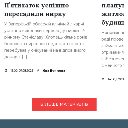
Пʼятихаток успішно
плануют
пересадили нирку
житлом
будинкі
У Запорізькій обласній клінічній лікарні
успішно виконали пересадку нирки 17-
Наприкінці л
річному Станіславу. Хлопець кілька років
раді провели
боровся з нирковою недостатністю та
займається 
перебував у очікуванні на відповідного
отримання д
донора. […]
забезпеченн
сімейного ти
16:00, 07.08.2026
Єва Буянова
14:00, 07.08.2
БІЛЬШЕ МАТЕРІАЛІВ