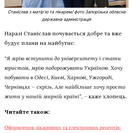
Станіслав з матірʼю та лікарем/ фото Запорізька обласна
державна адміністрація
Наразі Станіслав почувається добре та вже
будує плани на майбутнє:
“Я мрію вступити до університету і стати
юристом, мрію подорожувати Україною. Хочу
побувати в Одесі, Києві, Харкові, Ужгороді,
Чернівцях – скрізь. Але найбільше хочу просто
жити у нашій мирній країні”,
– каже хлопець.
Читайте також:
Оформлення лікарняних та електронних рецептів: