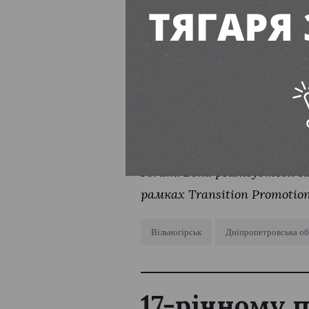
Перші тижні життя малюка: що
ПІДПИСУЙТЕСЬ
Матеріал створено та опуб
Forum. Вона реалізується з
рамках Transition Promotio
Вільногірськ
Дніпропетровська об
17-річному 