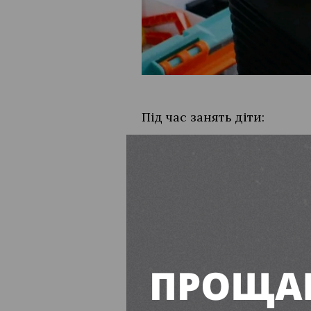
Під час занять діти:
працюють із набора
дізнаються, як ожи
розвивають логічне 
“Проєкт реалізує партнер 
Ukraine та The Howard G. B
Читайте також: