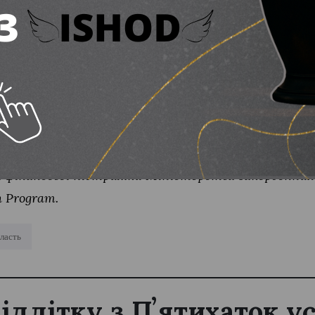
 мають знати батьки
ліковано в межах Програми стратегічної підтрим
а фінансової підтримки Міністерства закордонних 
n Program.
ласть
підлітку з Пʼятихаток 