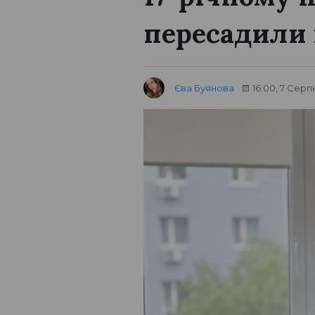
пересадили
Єва Буянова
16:00, 7 Серп