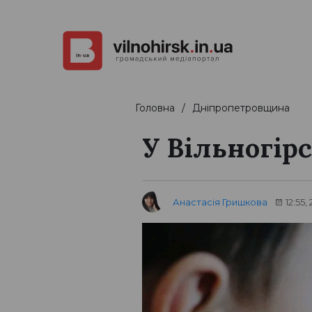
Головна
Дніпропетровщина
У Вільногір
Анастасія Гришкова
12:55,