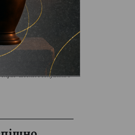
ки медіа @Lviv Media
справ Чеської Республіки в
успішно