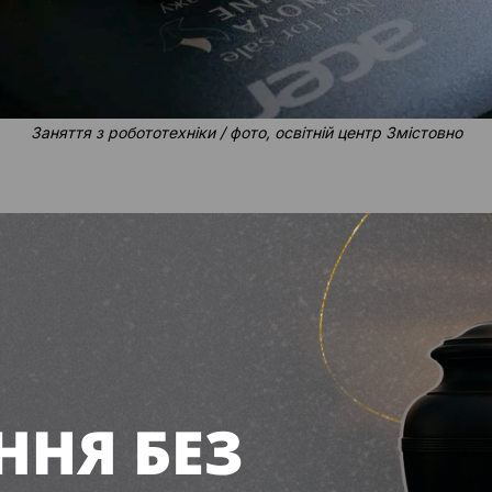
Заняття з робототехніки / фото, освітній центр Змістовно
ми Robot Master Premium та LEGO;
вити свого робота за допомогою планшета;
мислення, креативність та технічний інтерес до 
освітнього центру — Благодійний фонд “Вільногі
uffett Foundation”, — додали в освітньому центрі