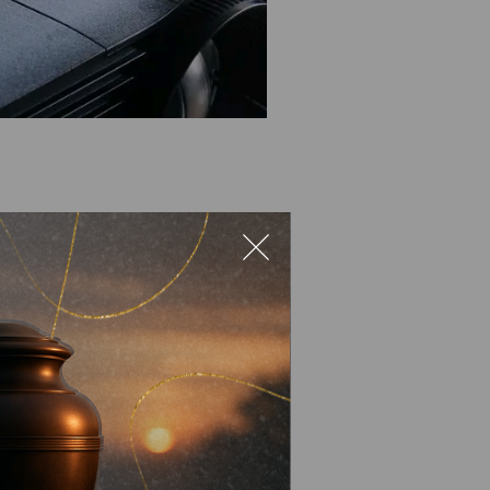
інженерії.
рськ” за підтримки Nova
 Змістовно.