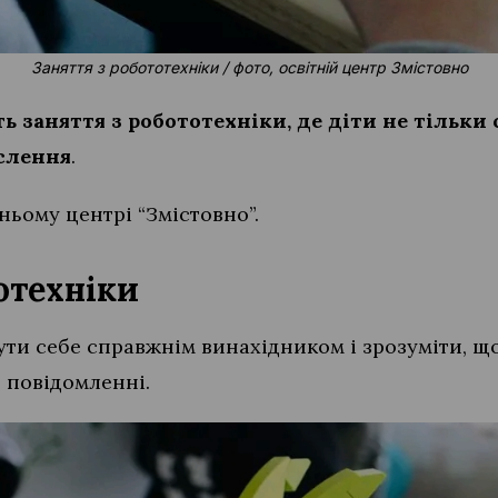
Заняття з робототехніки / фото, освітній центр Змістовно
ь заняття з робототехніки, де діти не тільки 
слення
.
ньому центрі “Змістовно”.
отехніки
ути себе справжнім винахідником і зрозуміти, щ
в повідомленні.