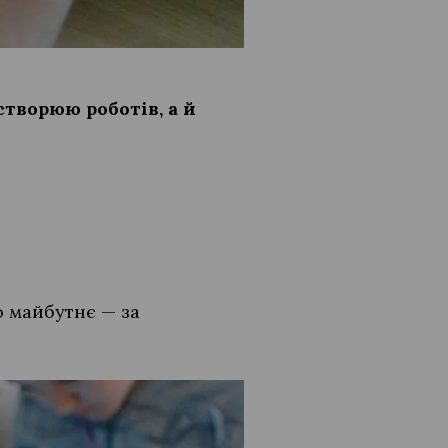
створюю роботів, а й
о майбутнє — за