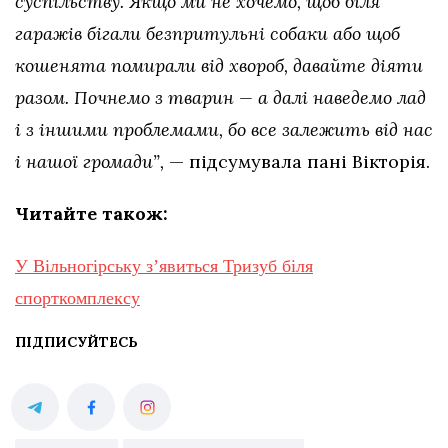
суспільству. Якщо ми не хочемо, щоб біля
гаражів бігали безпритульні собаки або щоб
кошенята помирали від хвороб, давайте діяти
разом. Почнемо з тварин — а далі наведемо лад
і з іншими проблемами, бо все залежить від нас
і нашої громади”,
— підсумувала пані Вікторія.
Читайте також:
У Вільногірську з’явиться Тризуб біля
спорткомплексу
ПІДПИСУЙТЕСЬ