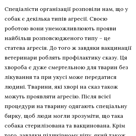
Спеціалісти організації розповіли нам, що у
собак є декілька типів агресії. Своєю
роботою вони унеможливлюють прояви
найбільш розповсюдженого типу – це
статева агресія. До того ж завдяки вакцинації
ветеринари роблять профілактику сказу. Ця
хвороба є дуже смертельною для тварин без
лікування та при укусі може передатися
людині. Тварини, які хворі на сказ також
можуть проявляти агресію. Після всієї
процедури на тварину одягають спеціальну
бирку, щоб люди могли зрозуміти, що така
собака стерилізована та вакцинована. Крім
того, завдяки підшкірному чіпу, який також