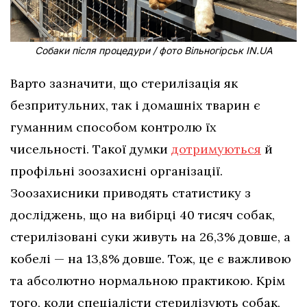
Cобаки після процедури / фото Вільногірськ IN.UA
Варто зазначити, що стерилізація як
безпритульних, так і домашніх тварин є
гуманним способом контролю їх
чисельності. Такої думки
дотримуються
й
профільні зоозахисні організації.
Зоозахисники приводять статистику з
досліджень, що на вибірці 40 тисяч собак,
стерилізовані суки живуть на 26,3% довше, а
кобелі — на 13,8% довше. Тож, це є важливою
та абсолютно нормальною практикою. Крім
того, коли спеціалісти стерилізують собак,