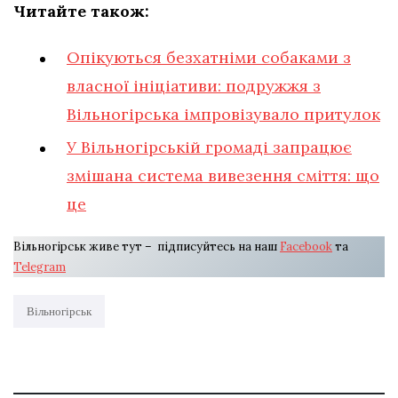
Читайте також:
Опікуються безхатніми собаками з
власної ініціативи: подружжя з
Вільногірська імпровізувало притулок
У Вільногірській громаді запрацює
змішана система вивезення сміття: що
це
Вільногірськ живе тут – підписуйтесь на наш
Facebook
та
Telegram
Вільногірськ