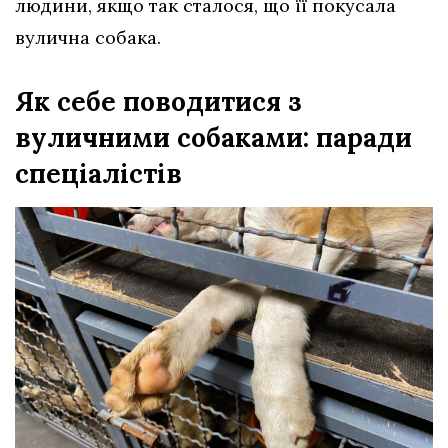
людини, якщо так сталося, що її покусала
вулична собака.
Як себе поводитися з
вуличними собаками: паради
спеціалістів