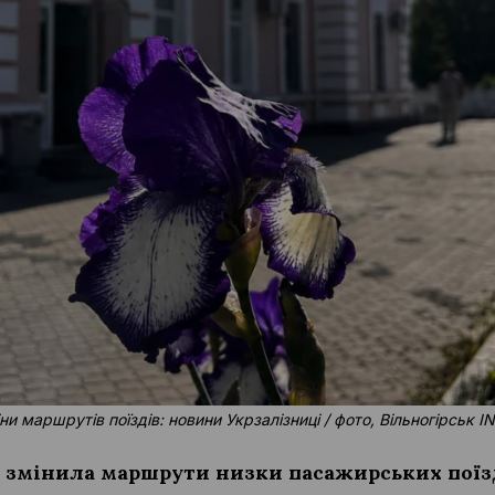
ни маршрутів поїздів: новини Укрзалізниці / фото, Вільногірськ I
 змінила маршрути низки пасажирських поїзд