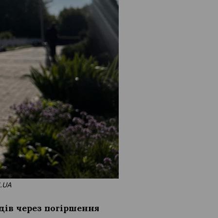
N.UA
ів через погіршення