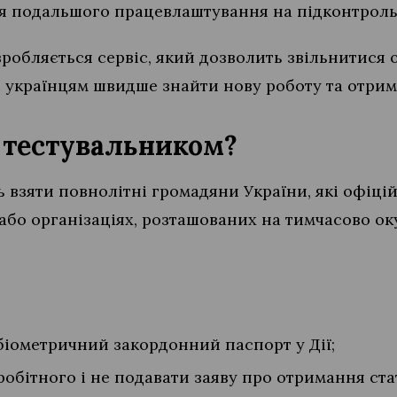
 подальшого працевлаштування на підконтрольні
озробляється сервіс, який дозволить звільнитис
українцям швидше знайти нову роботу та отриму
 тестувальником?
ь взяти повнолітні громадяни України, які офіц
або організаціях, розташованих на тимчасово ок
 біометричний закордонний паспорт у Дії;
робітного і не подавати заяву про отримання ста