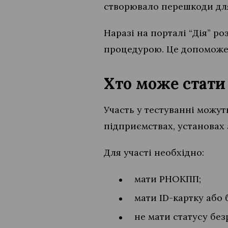
створювало перешкоди для
Наразі на порталі “Дія” р
процедурою. Це допоможе 
Хто може стати
Участь у тестуванні можут
підприємствах, установах 
Для участі необхідно:
мати РНОКПП;
мати ID-картку або
не мати статусу без