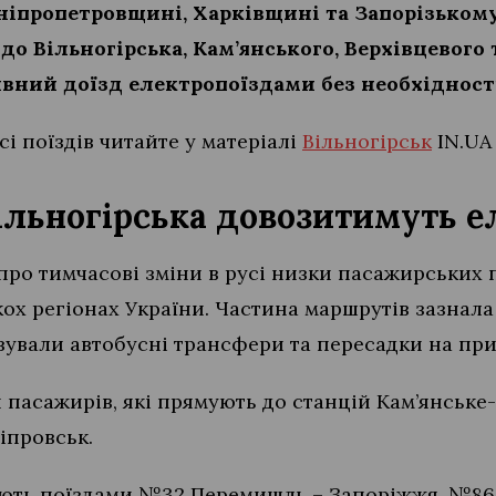
Дніпропетровщині, Харківщині та Запорізьком
до Вільногірська, Кам’янського, Верхівцевого
вний доїзд електропоїздами без необхідності
сі поїздів читайте у матеріалі
Вільногірськ
IN.UA
ільногірська довозитимуть 
про тимчасові зміни в русі низки пасажирських п
ькох регіонах України. Частина маршрутів зазнала
зували автобусні трансфери та пересадки на при
 пасажирів, які прямують до станцій Кам’янське
іпровськ.
ть поїздами №32 Перемишль – Запоріжжя, №86 