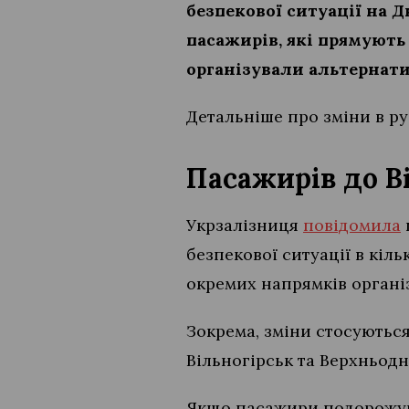
безпекової ситуації на 
пасажирів, які прямують 
організували альтернати
Детальніше про зміни в ру
Пасажирів до В
Укрзалізниця
повідомила
безпекової ситуації в кіл
окремих напрямків органі
Зокрема, зміни стосуються
Вільногірськ та Верхньодн
Якщо пасажири подорожую