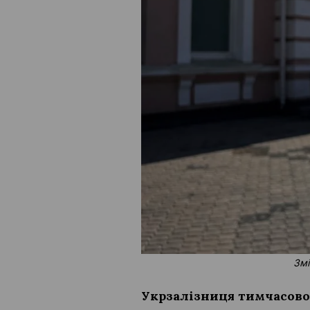
Змі
Укрзалізниця тимчасово