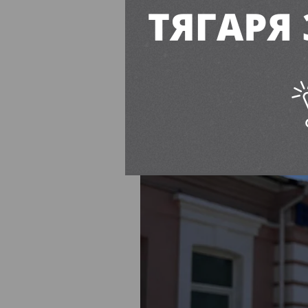
поїздів: що 
Вільногірсь
Діана Попович
12:30, 7 Се