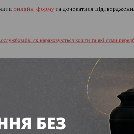
внити
онлайн-форму
та дочекатися підтвердженн
вослужбовців: як нараховуються кошти та які суми передб
кову ситуацію змінил