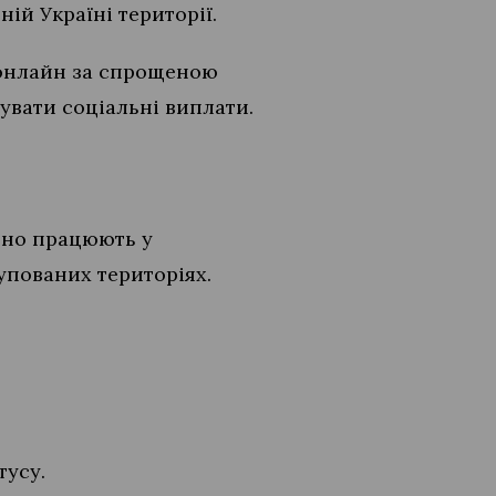
й Україні території.
я онлайн за спрощеною
вати соціальні виплати.
ійно працюють у
упованих територіях.
тусу.