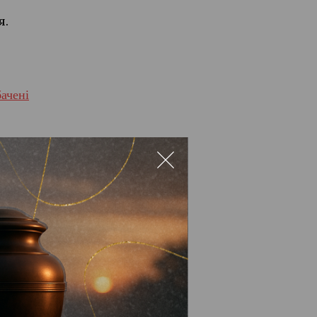
я.
ачені
и маршрути