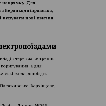
у напрямку. Для
 та Верхньодніпровська,
 купувати нові квитки.
електропоїздами
оїздів через загострення
 коригування, а для
міські електропоїзди.
-Пасажирське, Верхівцеве,
Львів – Дніпро, №286