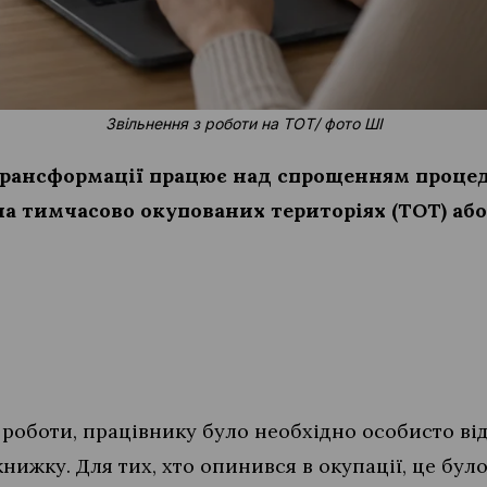
Звільнення з роботи на ТОТ/ фото ШІ
трансформації працює над спрощенням проце
на тимчасово окупованих територіях (ТОТ) аб
 роботи, працівнику було необхідно особисто відв
нижку. Для тих, хто опинився в окупації, це бу