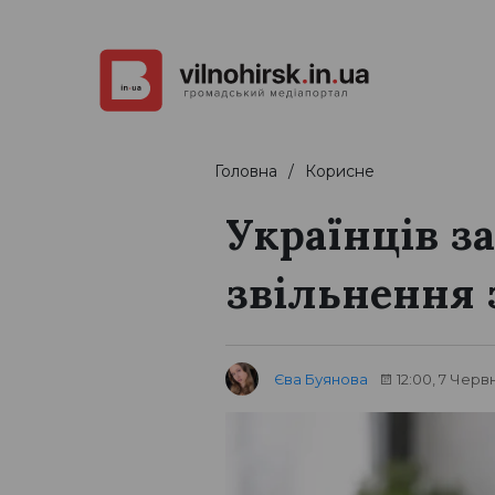
Головна
Корисне
Українців з
звільнення 
Єва Буянова
12:00, 7 Черв