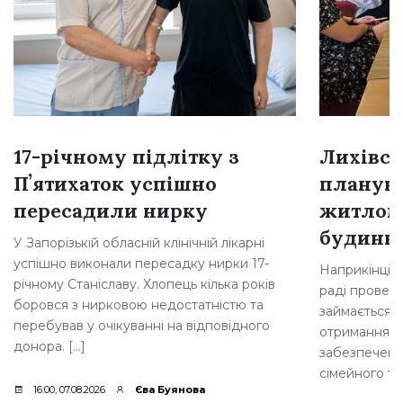
17-річному підлітку з
Лихівсь
Пʼятихаток успішно
плануют
пересадили нирку
житлом
будинкі
У Запорізькій обласній клінічній лікарні
успішно виконали пересадку нирки 17-
Наприкінці л
річному Станіславу. Хлопець кілька років
раді провели
боровся з нирковою недостатністю та
займається 
перебував у очікуванні на відповідного
отримання д
донора. […]
забезпеченн
сімейного ти
16:00, 07.08.2026
Єва Буянова