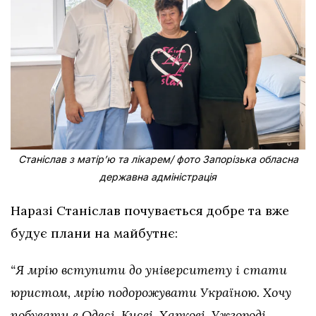
Станіслав з матірʼю та лікарем/ фото Запорізька обласна
державна адміністрація
Наразі Станіслав почувається добре та вже
будує плани на майбутнє:
“Я мрію вступити до університету і стати
юристом, мрію подорожувати Україною. Хочу
побувати в Одесі, Києві, Харкові, Ужгороді,