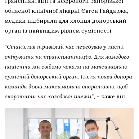
трансплантації та нефрології Запорізької
обласної клінічної лікарні Євген Гайдаржа,
медики підбирали для хлопця донорський
орган із найвищим рівнем сумісності.
“Станіслав тривалий час перебував у листі
очікування на трансплантацію. Для молодого
пацієнта ми свідомо чекали на максимально
сумісний донорський орган. Після появи донора
команда діяла максимально оперативно, щоб
скоротити час холодової ішемії”,
– каже він.