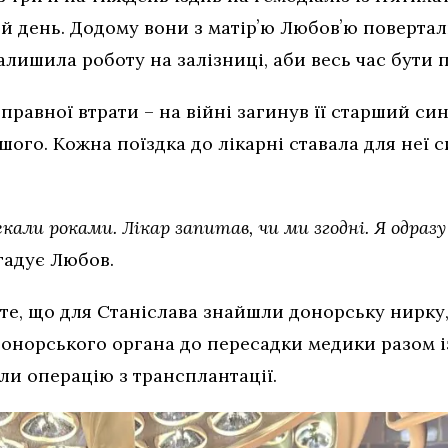
й день. Додому вони з матірʼю Любовʼю поверта
алишила роботу на залізниці, аби весь час бути 
правної втрати – на війні загинув її старший си
шого. Кожна поїздка до лікарні ставала для неї с
екали роками. Лікар запитав, чи ми згодні. Я одразу
гадує Любов.
 те, що для Станіслава знайшли донорську нирку
 донорського органа до пересадки медики разом 
ли операцію з трансплантації.