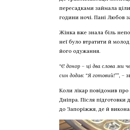
пересадками займала ціли
години ночі. Пані Любов з
Жінка вже знала біль непо
неї було втратити й молод
його одужання.
“Є донор – ці два слова ми ч
син додав: “Я готовий!””,
– з
Коли лікар повідомив про
Дніпра. Після підготовки
до Запоріжжя, де й викона