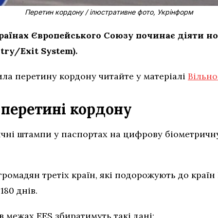
Перетин кордону / ілюстративне фото, Укрінформ
 країнах Європейського Союзу починає діяти 
try/Exit System).
ила перетину кордону читайте у матеріалі
Вільно
 перетині кордону
ичні штампи у паспортах на цифрову біометричн
ромадян третіх країн, які подорожують до країн
180 днів.
в межах EES збиратимуть такі дані: