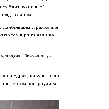
лися близько першої
поряд із сином.
н. Найбільшим страхом для
имволом віри та надії на
 крикнула: “Звичайно!”, а
, вони одразу вирушили до
із пацієнтом повернулися