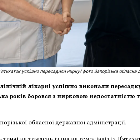
 Пʼятихаток успішно пересадили нирку/ фото Запорізька обласна 
клінічній лікарні успішно виконали пересадк
ька років боровся з нирковою недостатністю т
порізької обласної державної адміністрації.
 тричі на тиждень їздив на гемодіаліз із Пʼятиха