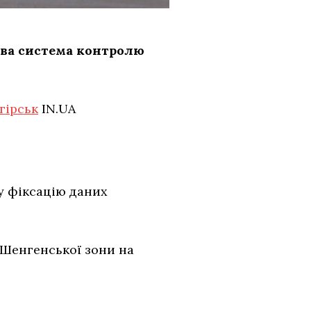
нова система контролю
гірськ
IN.UA
у фіксацію даних
 Шенгенської зони на