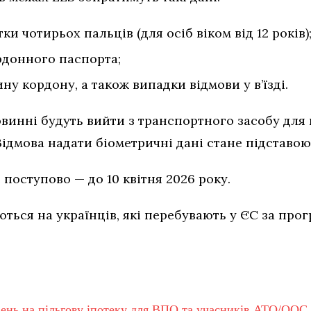
и чотирьох пальців (для осіб віком від 12 років)
рдонного паспорта;
ину кордону, а також випадки відмови у в’їзді.
повинні будуть вийти з транспортного засобу дл
ідмова надати біометричні дані стане підставою д
поступово — до 10 квітня 2026 року.
ься на українців, які перебувають у ЄС за про
вень на пільгову іпотеку для ВПО та учасників АТО/ООС