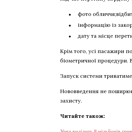
фото обличчя;відбитк
інформацію із зако
дату та місце перет
Крім того, усі пасажири 
біометричної процедури. В
Запуск системи триватиме 
Нововведення не поширюют
захисту.
Читайте також:
Уряд виділить 8 мільйонів гри