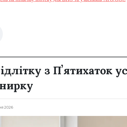
підлітку з Пʼятихаток 
 нирку
ня 2026