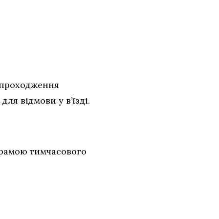
;
я проходження
ля відмови у в’їзді.
грамою тимчасового