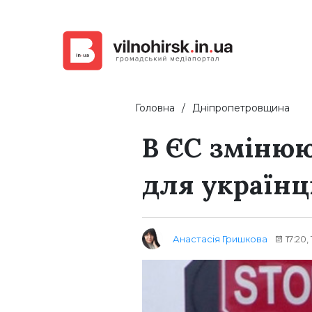
Головна
Дніпропетровщина
В ЄС змінюю
для українц
Анастасія Гришкова
17:20,