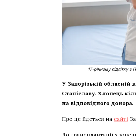
17-річному підлітку з
У Запорізькій обласній 
Станіславу. Хлопець кіл
на відповідного донора.
Про це йдеться на
сайті
За
До трансплантації хлопець