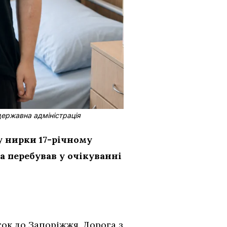
державна адміністрація
у нирки 17-річному
а перебував у очікуванні
ток до Запоріжжя. Дорога з