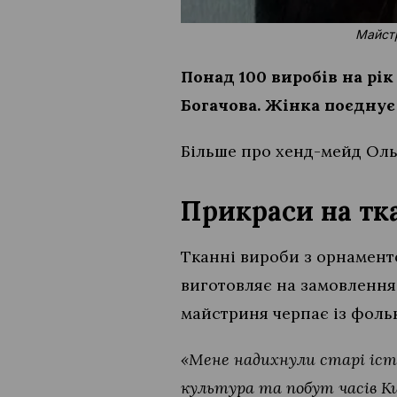
Майстр
Понад 100 виробів на рі
Богачова
.
Жінка поєднує 
Більше про хенд-мейд Оль
Прикраси на тк
Тканні вироби з орнамент
виготовляє на замовлення.
майстриня черпає із фольк
«Мене надихнули старі іст
культура та побут часів Киї