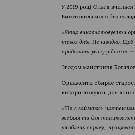
У 2019 році Ольга вчилася
Виготовила його без скла
«Якщо використовувати орна
трьох днів. Не швидко. Щоб
приділяти увагу рідним»,
— 
Згодом майстриня Богачов
Орнаменти обирає старосло
використовують для воїнів
«Ще я займаюсь плетеними 
весілля та для танцювальн
улюблену справу, працюва