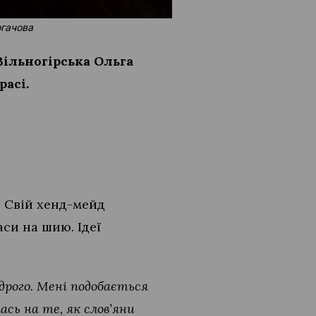
огачова
Вільногірська
Ольга
асі.
. Свій хенд-мейд
си на шию. Ідеї
дрого. Мені подобається
ась на те, як слов’яни