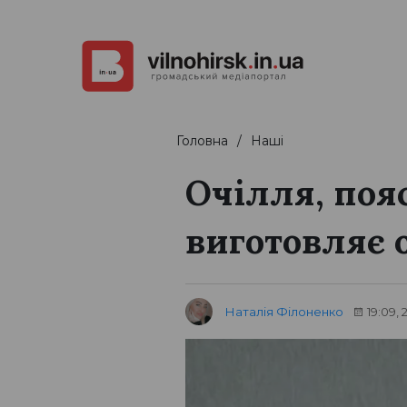
Головна
Наші
Очілля, пояс
виготовляє 
Наталія Філоненко
19:09,