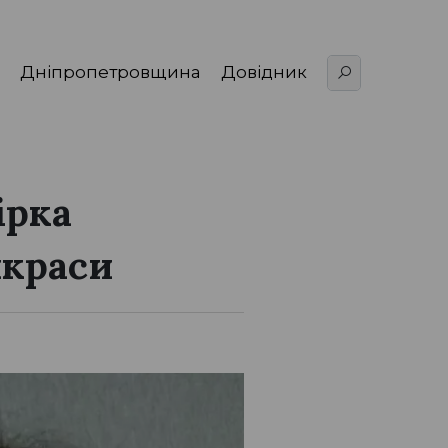
Дніпропетровщина
Довідник
ірка
икраси