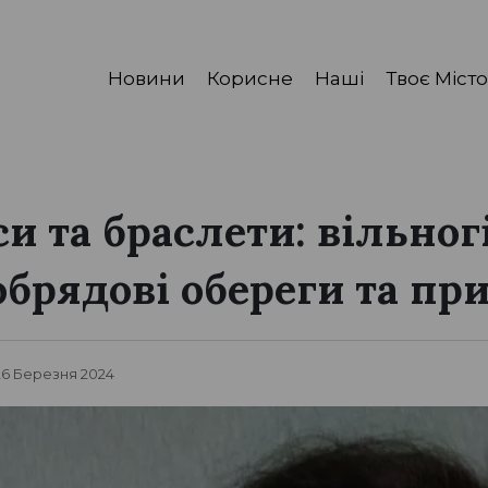
Новини
Корисне
Наші
Твоє Місто
и та браслети: вільног
обрядові обереги та пр
 26 Березня 2024