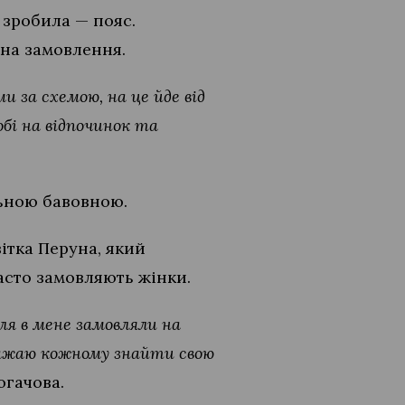
 зробила — пояс.
 на замовлення.
 за схемою, на це йде від
бі на відпочинок та
льною бавовною.
ітка Перуна, який
асто замовляють жінки.
я в мене замовляли на
 бажаю кожному знайти свою
огачова.