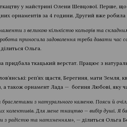
 ткацтву у майстрині Олени Шевцової. Перше, що
дних орнаментів за 4 години. Другий вже робила
менти з великою кількістю кольорів та складними
 робота приносила задоволення треба давати час со
ділиться Ольга.
а придбала ткацький верстат. Працює з натура
в’янські: реп’ях щастя, Берегиня, мати Земля, кв
, а також орнамент Лада — богиня Любові, яку ч
браслетами з натурального каменю. Пояси й очілл
их колективів. Для мене ткацтво — вибір душі. Я
ти з радістю та натхненням»,
— ділиться Ольга Б