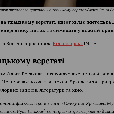
иня виготовляє прикраси на ткацькому верстаті/ фото Ольга Б
к на ткацькому верстаті виготовляє жителька 
енергетику ниток та символів у кожній прикр
га Богачова розповіла
Вільногірськ
IN.UA
ацькому верстаті
ом Ольга Богачова виготовляє вже понад 4 років
 Це переважно очілля, пояси, браслети та прикра
лорних записів, літератури та кіно.
оричні фільми. Про княгиню Ольгу та Ярослава Му
вської Русі. Споглядаючи фільми, зачаровано дивил