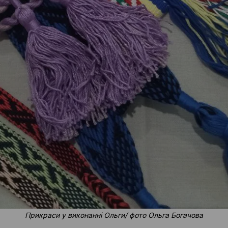
Прикраси у виконанні Ольги/ фото Ольга Богачова