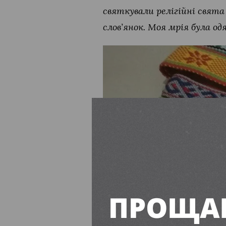
святкували релігійні свята
слов’янок. Моя мрія була од