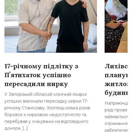
17-річному підлітку з
Лихівсь
Пʼятихаток успішно
плануют
пересадили нирку
житлом
будинкі
У Запорізькій обласній клінічній лікарні
успішно виконали пересадку нирки 17-
Наприкінці л
річному Станіславу. Хлопець кілька років
раді провели
боровся з нирковою недостатністю та
займається 
перебував у очікуванні на відповідного
отримання д
донора. […]
забезпеченн