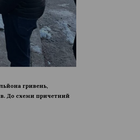
льйона гривень,
в. До схеми причетний