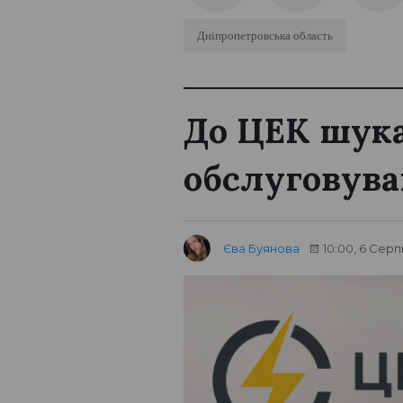
Дніпропетровська область
До ЦЕК шука
обслуговува
Єва Буянова
10:00, 6 Серп