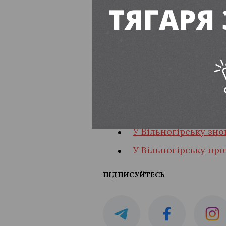
Наразі всіх учасників орг
вартою.
Під час понад 70 обшуків 
вилучили готівкові кошти 
печатки, чорнові записи, 
Читайте також:
У Вільногірську зно
У Вільногірську пр
ПІДПИСУЙТЕСЬ