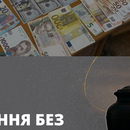
Гроші / фото Дніпропетровська обласна прокуратура
унки товариств було перераховано кошти, які зл
ві було завдано збитків на суму 2,5 мільйона гри