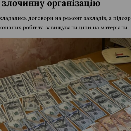
 злочинну організацію
укладались договори на ремонт закладів, а підо
конаних робіт та завищували ціни на матеріали.