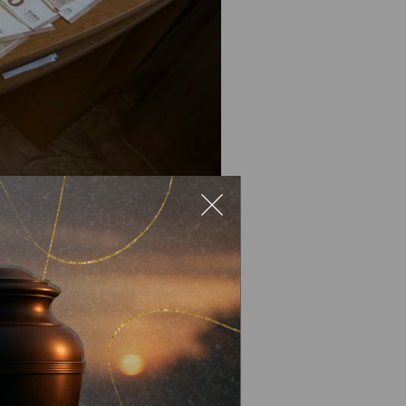
овмисники розподіляли між
вень.