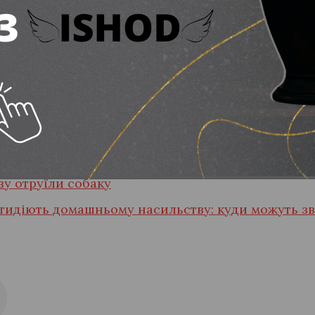
анізації затримано, їм обрано запобіжні заходи у
у Дніпропетровській, Івано-Франківській областя
у національній та іноземній валюті, банківські к
мобільні телефони, комп’ютерну техніку, автомобі
ву отруїли собаку
отидіють домашньому насильству: куди можуть з