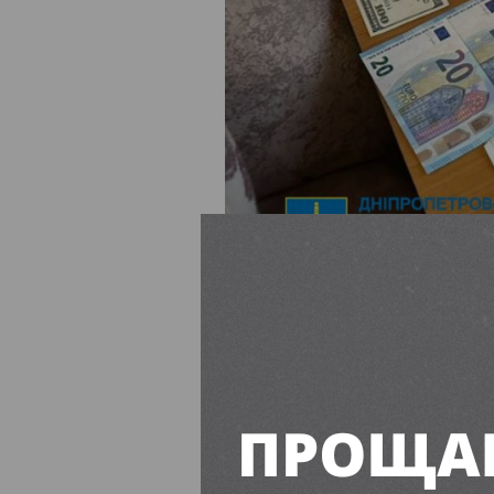
На основі цих дій на рах
собою. В результаті, держа