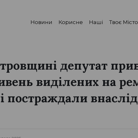
Новини
Корисне
Наші
Твоє Місто
тровщині депутат прив
ивень виділених на ре
кі постраждали внаслід