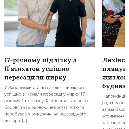
17-річному підлітку з
Лихівсь
Пʼятихаток успішно
плануют
пересадили нирку
житлом
будинкі
У Запорізькій обласній клінічній лікарні
успішно виконали пересадку нирки 17-
Наприкінці л
річному Станіславу. Хлопець кілька років
раді провели
боровся з нирковою недостатністю та
займається 
перебував у очікуванні на відповідного
отримання д
донора. […]
забезпеченн