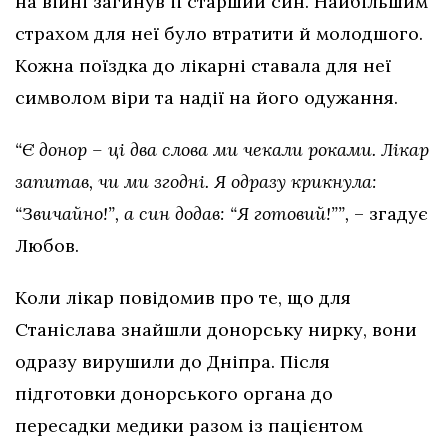
на війні загинув її старший син. Найбільшим
страхом для неї було втратити й молодшого.
Кожна поїздка до лікарні ставала для неї
символом віри та надії на його одужання.
“Є донор – ці два слова ми чекали роками. Лікар
запитав, чи ми згодні. Я одразу крикнула:
“Звичайно!”, а син додав: “Я готовий!””,
– згадує
Любов.
Коли лікар повідомив про те, що для
Станіслава знайшли донорську нирку, вони
одразу вирушили до Дніпра. Після
підготовки донорського органа до
пересадки медики разом із пацієнтом