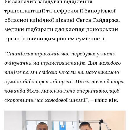
Як зазначив завідувач відділення
трансплантації та нефрології Запорізької
обласної клінічної лікарні Євген Гайдаржа,
медики підбирали для хлопця донорський
орган із найвищим рівнем сумісності.
“Станіслав тривалий час перебував у листі
очікування на трансплантацію. Для молодого
пацієнта ми свідомо чекали на максимально
сумісний донорський орган. Після появи донора
команда діяла максимально оперативно, щоб
скоротити час холодової ішемії”,
– каже він.