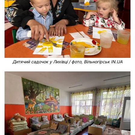
Дитячий садочок у Лихівці / фото, Вільногірськ IN.UA