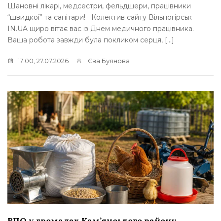
Шановні лікарі, медсестри, фельдшери, працівники
“швидкої” та санітари! Колектив сайту Вільногірськ
IN.UA щиро вітає вас із Днем медичного працівника.
Ваша робота завжди була покликом серця, […]
17:00, 27.07.2026
Єва Буянова
ВПО у громадах Кам’янського району