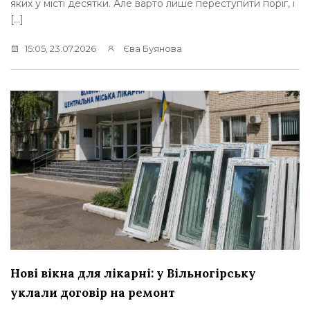
яких у місті десятки. Але варто лише переступити поріг, і
[…]
15:05, 23.07.2026
Єва Буянова
Нові вікна для лікарні: у Вільногірську
уклали договір на ремонт