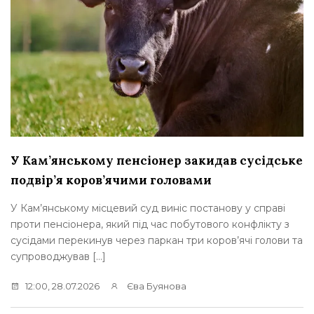
У Кам’янському пенсіонер закидав сусідське
подвір’я коров’ячими головами
У Кам’янському місцевий суд виніс постанову у справі
проти пенсіонера, який під час побутового конфлікту з
сусідами перекинув через паркан три коров’ячі голови та
супроводжував […]
12:00, 28.07.2026
Єва Буянова