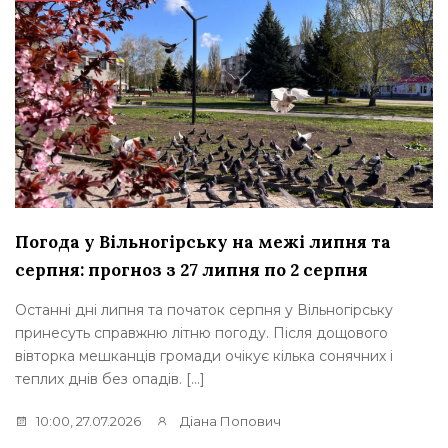
Погода у Вільногірську на межі липня та
серпня: прогноз з 27 липня по 2 серпня
Останні дні липня та початок серпня у Вільногірську
принесуть справжню літню погоду. Після дощового
вівторка мешканців громади очікує кілька сонячних і
теплих днів без опадів. […]
10:00, 27.07.2026
Діана Попович