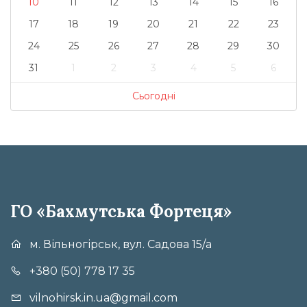
10
11
12
13
14
15
16
17
18
19
20
21
22
23
24
25
26
27
28
29
30
31
1
2
3
4
5
6
Сьогодні
ГО «Бахмутська Фортеця»
м. Вільногірськ, вул. Садова 15/а
+380 (50) 778 17 35
vilnohirsk.in.ua@gmail.com