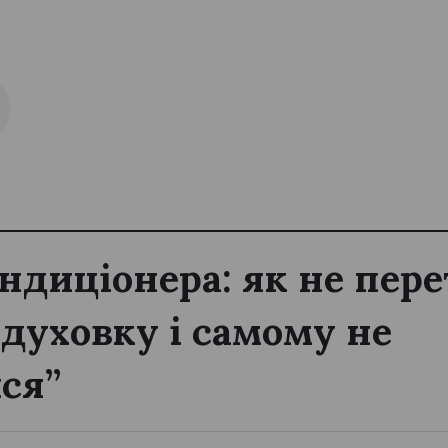
ондиціонера: як не пер
 духовку і самому не
ся”