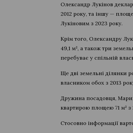
Олександр Лукінов деклару
2012 року, та іншу — площ
Лукіновим з 2023 року.
Крім того, Олександру Лу
49,1 м², а також три земел
перебуває у спільній влас
Ще дві земельні ділянки ро
власником обох з 2013 рок
Дружина посадовця, Марина
квартирою площею 71 м² з 
Стосовно інформації варто