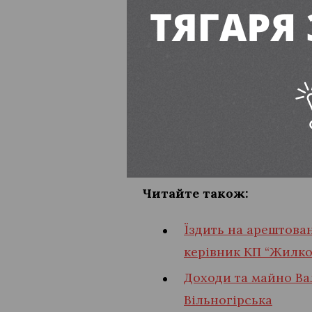
гривень — від продажу ру
Додамо, що в
декларації за
випуску, придбаний у 2020
відсутня — зазначено лише
Його дружина отримала за
Також Лукінов задекларува
Читайте також:
Їздить на арештован
керівник КП “Жилко
Доходи та майно Ва
Вільногірська