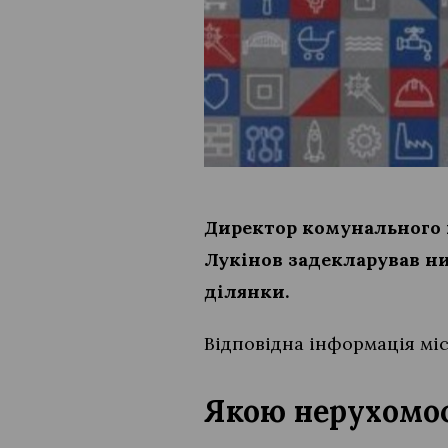
Директор комунального п
Лукінов задекларував ни
ділянки.
Відповідна інформація мі
Якою нерухомос