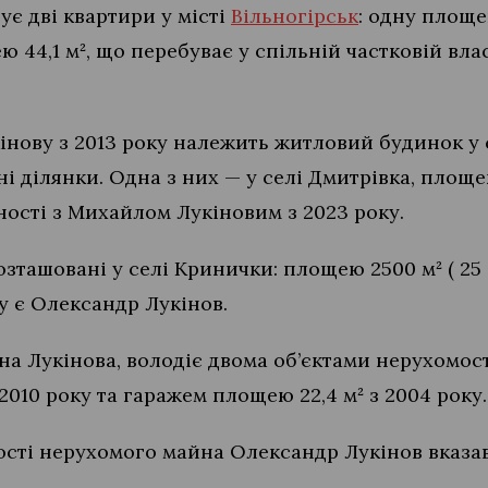
є дві квартири у місті
Вільногірськ
: одну площе
ею 44,1 м², що перебуває у спільній частковій вл
кінову з 2013 року належить житловий будинок 
ьні ділянки. Одна з них — у селі Дмитрівка, площ
ності з Михайлом Лукіновим з 2023 року.
зташовані у селі Кринички: площею 2500 м² ( 25 со
у є Олександр Лукінов.
 Лукінова, володіє двома об’єктами нерухомості
2010 року та гаражем площею 22,4 м² з 2004 року.
сті нерухомого майна Олександр Лукінов вказав 