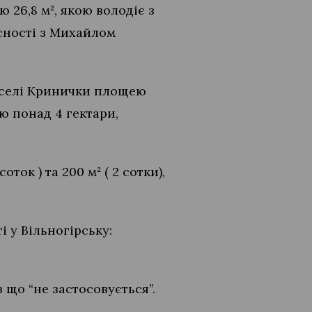
ю 26,8 м², якою володіє з
асності з Михайлом
у селі Кринички площею
ею понад 4 гектари,
ток ) та 200 м² ( 2 сотки),
 у Вільногірську:
що “не застосовується”.