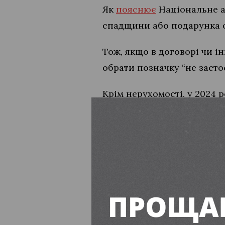
Як
пояснює
Національне аг
спадщини або подарунка о
Тож, якщо в договорі чи ін
обрати позначку “не засто
Крім нерухомості, у 2024 
випуску вартістю 400 тися
Доходи директо
За 2024 рік Лукінов отрим
середньому близько 50 ти
Окрім того, він задеклару