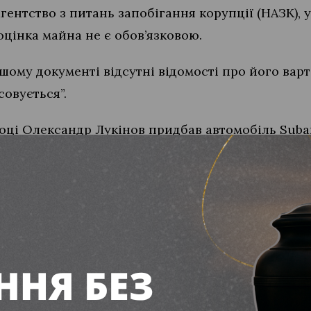
ентство з питань запобігання корупції (НАЗК), 
цінка майна не є обов’язковою.
шому документі відсутні відомості про його варті
совується”.
році Олександр Лукінов придбав автомобіль Subar
ч гривень.
ра КП “Жилсервіс”
ав понад 530 тисяч гривень заробітної плати від
сяч щомісяця.
вав майже 14 тисяч гривень доходу від здачі майн