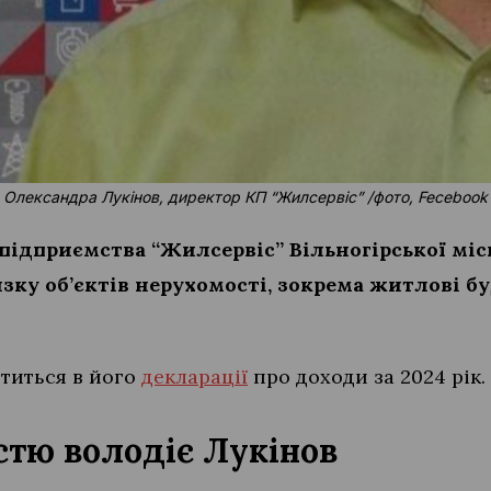
Олександра Лукінов, директор КП “Жилсервіс”
/
фото, Fecebook
ідприємства “Жилсервіс” Вільногірської міс
зку об’єктів нерухомості, зокрема житлові б
ститься в його
декларації
про доходи за 2024 рік.
тю володіє Лукінов