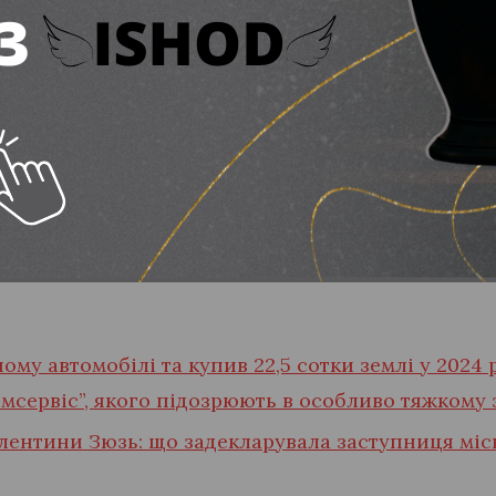
хомого майна.
 2023 рік
Лукінов декларував легковий автомобіл
 році, а вже у декларації за 2024 рік інформація
 дохід від продажу рухомого майна, це може сві
рплату понад 196 тисяч гривень у КП “УК “Жилко
в компенсацію за невикористані відпустки у розм
ому автомобілі та купив 22,5 сотки землі у 2024 
мсервіс”, якого підозрюють в особливо тяжкому 
лентини Зюзь: що задекларувала заступниця міс