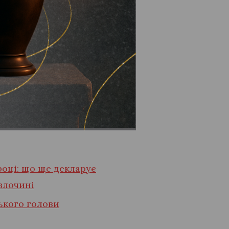
ь KIA Optima 2014 року
 про цей автомобіль вже
дчити про його продаж.
мсервіс”.
ірі 127611 гривень.
році: що ще декларує
злочині
ького голови