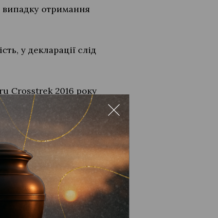
у випадку отримання
сть, у декларації слід
u Crosstrek 2016 року
 КП “Жилсервіс” — у
а в оренду та ще 100 тисяч