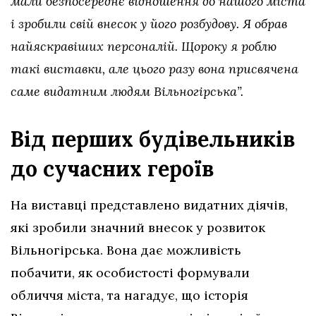
мали безпосереднє відношення до нашого міста
і зробили свій внесок у його розбудову. Я обрав
найяскравіших персоналій. Щороку я роблю
такі виставки, але цього разу вона присвячена
саме видатним людям Вільногірська”.
Від перших будівельників
до сучасних героїв
На виставці представлено видатних діячів,
які зробили значний внесок у розвиток
Вільногірська. Вона дає можливість
побачити, як особистості формували
обличчя міста, та нагадує, що історія