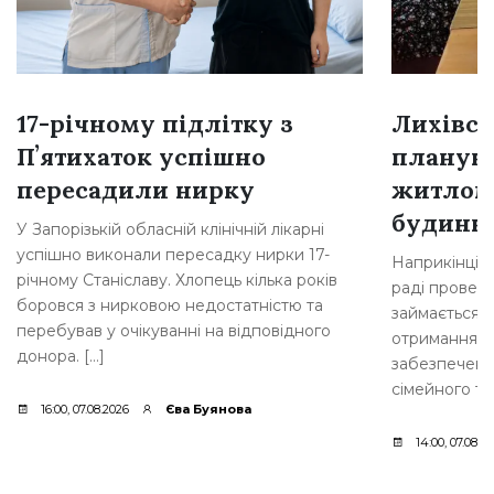
17-річному підлітку з
Лихівсь
Пʼятихаток успішно
плануют
пересадили нирку
житлом
будинкі
У Запорізькій обласній клінічній лікарні
успішно виконали пересадку нирки 17-
Наприкінці л
річному Станіславу. Хлопець кілька років
раді провели
боровся з нирковою недостатністю та
займається 
перебував у очікуванні на відповідного
отримання д
донора. […]
забезпеченн
сімейного ти
16:00, 07.08.2026
Єва Буянова
14:00, 07.08.2