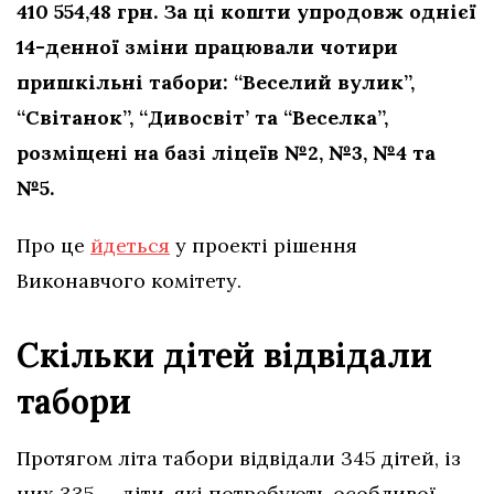
410 554,48 грн. За ці кошти упродовж однієї
14-денної зміни працювали чотири
пришкільні табори: “Веселий вулик”,
“Світанок”, “Дивосвіт’ та “Веселка”,
розміщені на базі ліцеїв №2, №3, №4 та
№5.
Про це
йдеться
у проекті рішення
Виконавчого комітету.
Скільки дітей відвідали
табори
Протягом літа табори відвідали 345 дітей, із
них 335 — діти, які потребують особливої