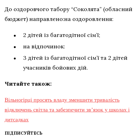
До оздоровчого табору “Соколята” (обласний
бюджет) направлено:на оздоровлення:
2 дітей із багатодітної сім’ї;
на відпочинок:
3 дітей із багатодітної сім’ї та 2 дітей
учасників бойових дій.
Читайте також:
Вільногірці просять владу зменшити тривалість
відключень світла та забезпечити зв’язок у школах і
дитсадках
ПІДПИСУЙТЕСЬ