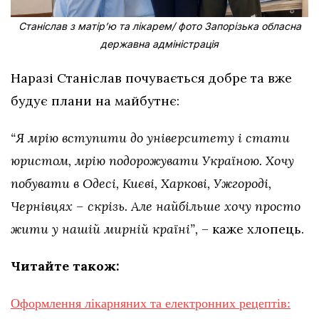
Станіслав з матірʼю та лікарем/ фото Запорізька обласна
державна адміністрація
Наразі Станіслав почувається добре та вже
будує плани на майбутнє:
“Я мрію вступити до університету і стати
юристом, мрію подорожувати Україною. Хочу
побувати в Одесі, Києві, Харкові, Ужгороді,
Чернівцях – скрізь. Але найбільше хочу просто
жити у нашій мирній країні”,
– каже хлопець.
Читайте також:
Оформлення лікарняних та електронних рецептів: