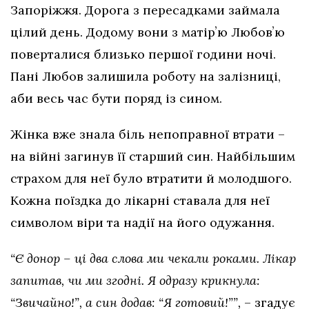
Запоріжжя. Дорога з пересадками займала
цілий день. Додому вони з матірʼю Любовʼю
поверталися близько першої години ночі.
Пані Любов залишила роботу на залізниці,
аби весь час бути поряд із сином.
Жінка вже знала біль непоправної втрати –
на війні загинув її старший син. Найбільшим
страхом для неї було втратити й молодшого.
Кожна поїздка до лікарні ставала для неї
символом віри та надії на його одужання.
“Є донор – ці два слова ми чекали роками. Лікар
запитав, чи ми згодні. Я одразу крикнула:
“Звичайно!”, а син додав: “Я готовий!””,
– згадує