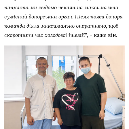
пацієнта ми свідомо чекали на максимально
сумісний донорський орган. Після появи донора
команда діяла максимально оперативно, щоб
скоротити час холодової ішемії”,
– каже він.