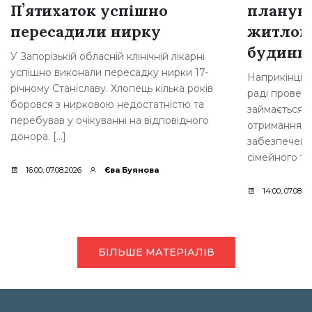
Пʼятихаток успішно
плануют
пересадили нирку
житлом
будинкі
У Запорізькій обласній клінічній лікарні
успішно виконали пересадку нирки 17-
Наприкінці л
річному Станіславу. Хлопець кілька років
раді провели
боровся з нирковою недостатністю та
займається 
перебував у очікуванні на відповідного
отримання д
донора. […]
забезпеченн
сімейного ти
16:00, 07.08.2026
Єва Буянова
14:00, 07.08.2
БІЛЬШЕ МАТЕРІАЛІВ