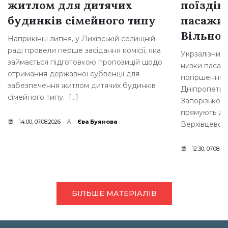
житлом для дитячих
поїздів
будинків сімейного типу
пасажир
Вільног
Наприкінці липня, у Лихівській селищній
раді провели перше засідання комісії, яка
Укрзалізниц
займається підготовкою пропозицій щодо
низки пасажи
отримання державної субвенції для
погіршення б
забезпечення житлом дитячих будинків
Дніпропетров
сімейного типу. […]
Запорізькому
прямують до 
14:00, 07.08.2026
Єва Буянова
Верхівцевого
12:30, 07.08.20
БІЛЬШЕ МАТЕРІАЛІВ