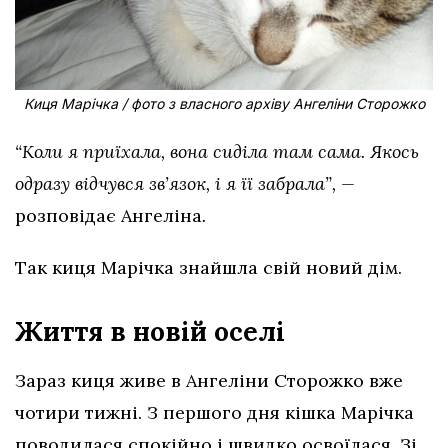
Киця Марічка / фото з власного архіву Ангеліни Сторожко
“Коли я приїхала, вона сиділа там сама. Якось
одразу відчувся зв’язок, і я її забрала”, —
розповідає
Ангеліна
.
Так киця Марічка знайшла свій новий дім.
Життя в новій оселі
Зараз киця живе в Ангеліни Сторожко вже
чотири тижні. З першого дня кішка Марічка
поводилася спокійно і швидко освоїлася. Зі