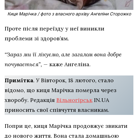
Киця Марічка / фото з власного архіву Ангеліни Сторожко
Проте після переїзду у неї виникли
проблеми зі здоров’ям.
“Зараз ми її лікуємо, але загалом вона добре
почувається”, —
каже Ангеліна.
Примітка
. У Вівторок, 18 лютого, стало
відомо, що киця Марічка померла через
хворобу. Редакція
Вільногірськ
IN.UA
приносить свої співчуття власникам.
Попри це, киця Марічка продовжує звикати
до нового життя. Вона стала домашньою