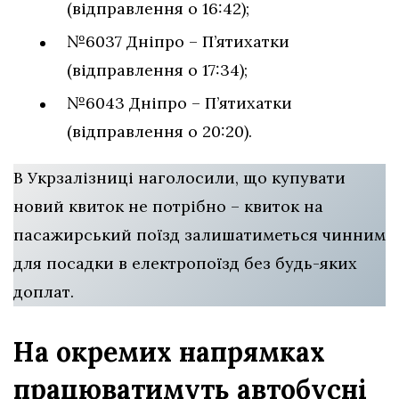
(відправлення о 16:42);
№6037 Дніпро – П’ятихатки
(відправлення о 17:34);
№6043 Дніпро – П’ятихатки
(відправлення о 20:20).
В Укрзалізниці наголосили, що купувати
новий квиток не потрібно – квиток на
пасажирський поїзд залишатиметься чинним
для посадки в електропоїзд без будь-яких
доплат.
На окремих напрямках
працюватимуть автобусні