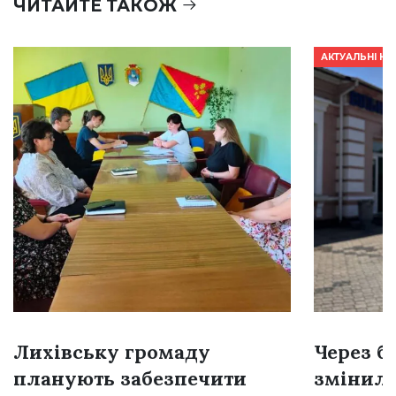
ЧИТАЙТЕ ТАКОЖ
АКТУАЛЬНІ Н
Лихівську громаду
Через б
планують забезпечити
змінил