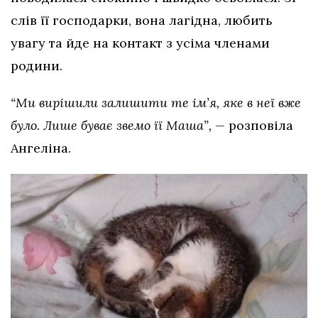
слів її господарки, вона лагідна, любить
увагу та йде на контакт з усіма членами
родини.
“Ми вирішили залишити те ім’я, яке в неї вже
було. Лише буває звемо її Маша”, —
розповіла
Ангеліна.