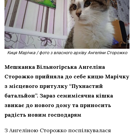
Киця Марічка / фото з власного архіву Ангеліни Сторожко
Мешканка Вільногірська Ангеліна
Сторожко прийняла до себе кицю Марічку
з місцевого притулку “Пухнастий
батальйон”. Зараз семимісячна кішка
звикає до нового дому та приносить
радість новим господарям
З Ангеліною Сторожко поспілкувалася