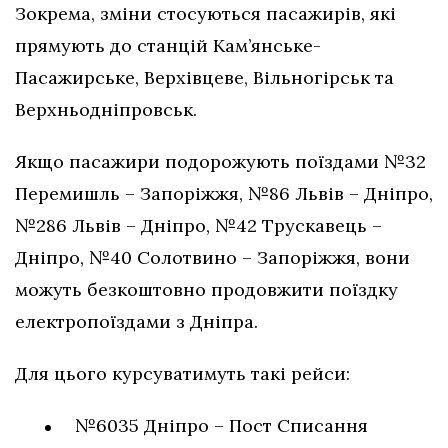
Зокрема, зміни стосуються пасажирів, які
прямують до станцій Кам’янське-
Пасажирське, Верхівцеве, Вільногірськ та
Верхньодніпровськ.
Якщо пасажири подорожують поїздами №32
Перемишль – Запоріжжя, №86 Львів – Дніпро,
№286 Львів – Дніпро, №42 Трускавець –
Дніпро, №40 Солотвино – Запоріжжя, вони
можуть безкоштовно продовжити поїздку
електропоїздами з Дніпра.
Для цього курсуватимуть такі рейси:
№6035 Дніпро – Пост Списання