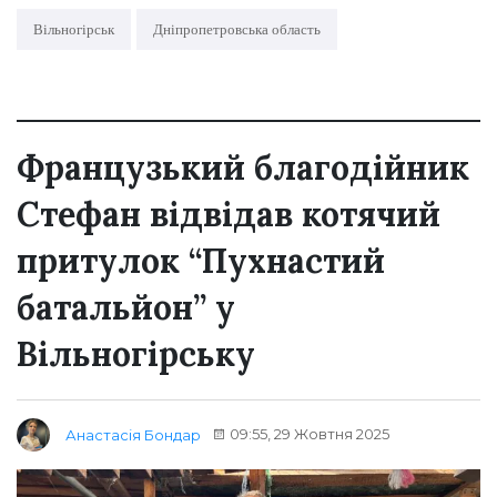
Вільногірськ
Дніпропетровська область
Французький благодійник
Стефан відвідав котячий
притулок “Пухнастий
батальйон” у
Вільногірську
09:55, 29 Жовтня 2025
Анастасія Бондар