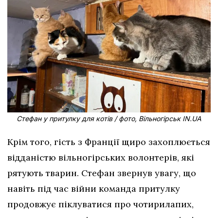
Стефан у притулку для котів / фото, Вільногірськ IN.UA
Крім того, гість з Франції щиро захоплюється
відданістю вільногірських волонтерів, які
рятують тварин. Стефан звернув увагу, що
навіть під час війни команда притулку
продовжує піклуватися про чотирилапих,