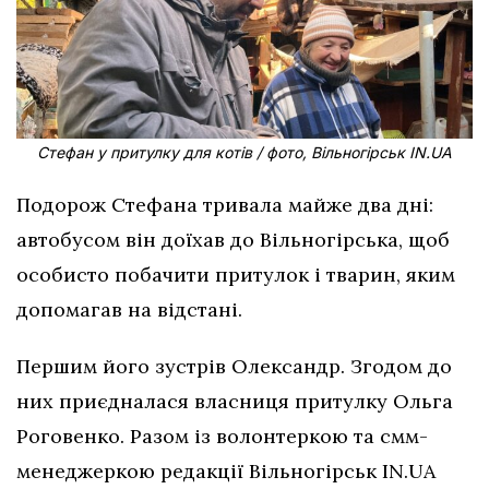
Стефан у притулку для котів / фото, Вільногірськ IN.UA
Подорож Стефана тривала майже два дні:
автобусом він доїхав до Вільногірська, щоб
особисто побачити притулок і тварин, яким
допомагав на відстані.
Першим його зустрів Олександр. Згодом до
них приєдналася власниця притулку Ольга
Роговенко. Разом із волонтеркою та смм-
менеджеркою редакції Вільногірськ IN.UA