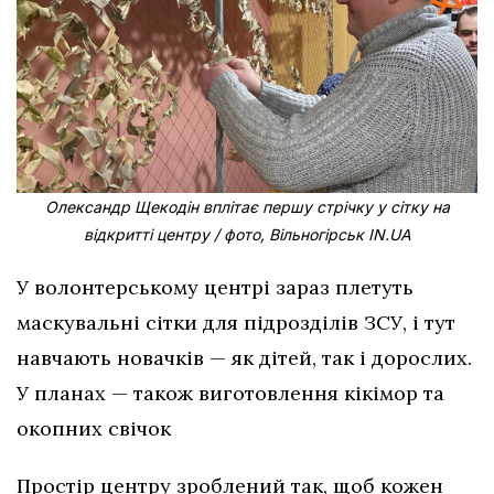
Олександр Щекодін вплітає першу стрічку у сітку на
відкритті центру / фото, Вільногірськ IN.UA
У волонтерському центрі зараз плетуть
маскувальні сітки для підрозділів ЗСУ, і тут
навчають новачків — як дітей, так і дорослих.
У планах — також виготовлення кікімор та
окопних свічок
Простір центру зроблений так, щоб кожен