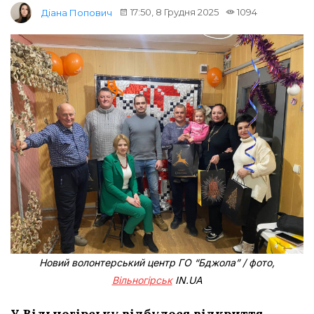
17:50, 8 Грудня 2025
1094
Діана Попович
Новий волонтерський центр ГО “Бджола” / фото,
Вільногірськ
IN.UA
У Вільногірську відбулося відкриття