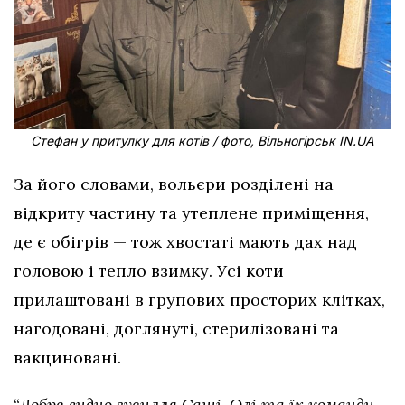
Стефан у притулку для котів / фото, Вільногірськ IN.UA
За його словами, вольєри розділені на
відкриту частину та утеплене приміщення,
де є обігрів — тож хвостаті мають дах над
головою і тепло взимку. Усі коти
прилаштовані в групових просторих клітках,
нагодовані, доглянуті, стерилізовані та
вакциновані.
“
Добре видно зусилля Саші ,Олі та їх команди