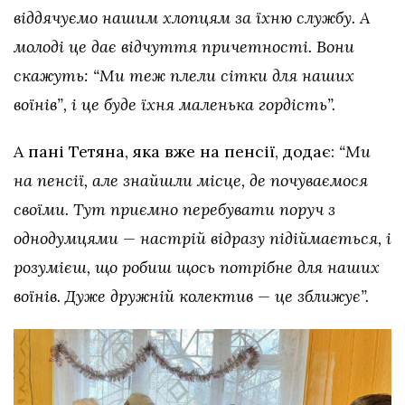
віддячуємо нашим хлопцям за їхню службу. А
молоді це дає відчуття причетності. Вони
скажуть: “Ми теж плели сітки для наших
воїнів”, і це буде їхня маленька гордість”.
А пані Тетяна, яка вже на пенсії, додає:
“Ми
на пенсії, але знайшли місце, де почуваємося
своїми. Тут приємно перебувати поруч з
однодумцями — настрій відразу підіймається, і
розумієш, що робиш щось потрібне для наших
воїнів. Дуже дружній колектив — це зближує”.