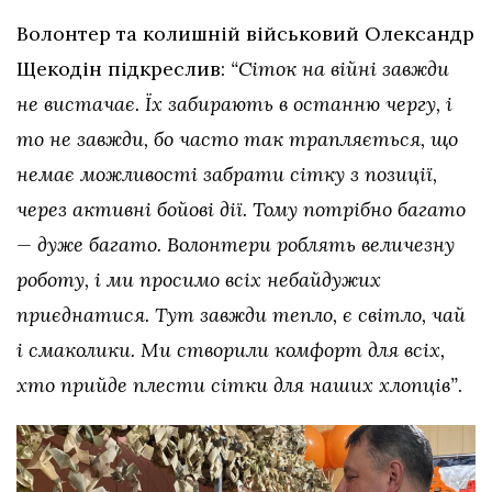
Волонтер та колишній військовий Олександр
Щекодін підкреслив:
“Сіток на війні завжди
не вистачає. Їх забирають в останню чергу, і
то не завжди, бо часто так трапляється, що
немає можливості забрати сітку з позиції,
через активні бойові дії. Тому потрібно багато
— дуже багато. Волонтери роблять величезну
роботу, і ми просимо всіх небайдужих
приєднатися. Тут завжди тепло, є світло, чай
і смаколики. Ми створили комфорт для всіх,
хто прийде плести сітки для наших хлопців”
.