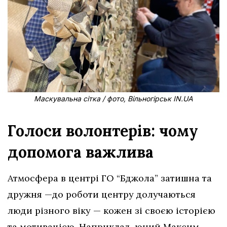
Маскувальна сітка / фото, Вільногірськ IN.UA
Голоси волонтерів: чому
допомога важлива
Атмосфера в центрі ГО “Бджола” затишна та
дружня —до роботи центру долучаються
люди різного віку — кожен зі своєю історією
та мотивацією. Наприклад, юний Максим