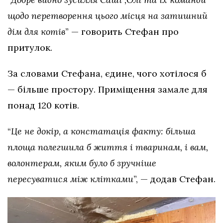
щодо перетворення цього місця на затишний
дім для котів
” — говорить Стефан про
притулок.
За словами Стефана, єдине, чого хотілося б
— більше простору. Приміщення замале для
понад 120 котів.
“
Це не докір, а констатація факту: більшa
площа полегшила б життя і тваринам, і вам,
волонтерам, яким було б зручніше
пересуватися між клітками
”, — додав Стефан.