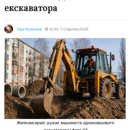
екскаватора
12:00, 7 Серпня 2026
Єва Буянова
Жилкомсервіс шукає машиніста одноковшового
екскаватора/ фото ШІ