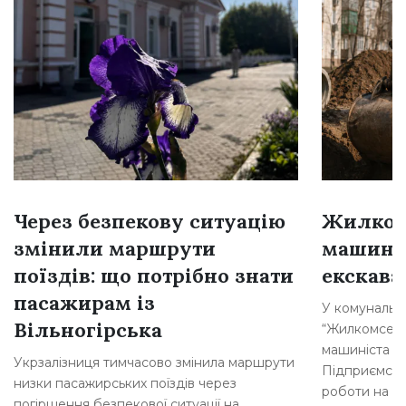
Через безпекову ситуацію
Жилком
змінили маршрути
машині
поїздів: що потрібно знати
екскава
пасажирам із
У комунальн
Вільногірська
“Жилкомсерві
машиніста о
Укрзалізниця тимчасово змінила маршрути
Підприємств
низки пасажирських поїздів через
роботи на п
погіршення безпекової ситуації на