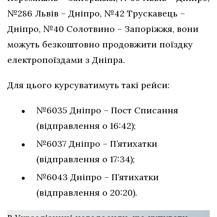
№286 Львів – Дніпро, №42 Трускавець –
Дніпро, №40 Солотвино – Запоріжжя, вони
можуть безкоштовно продовжити поїздку
електропоїздами з Дніпра.
Для цього курсуватимуть такі рейси:
№6035 Дніпро – Пост Списання
(відправлення о 16:42);
№6037 Дніпро – П’ятихатки
(відправлення о 17:34);
№6043 Дніпро – П’ятихатки
(відправлення о 20:20).