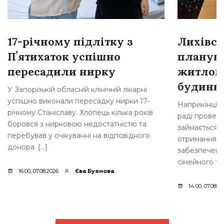
17-річному підлітку з
Лихівсь
Пʼятихаток успішно
плануют
пересадили нирку
житлом
будинкі
У Запорізькій обласній клінічній лікарні
успішно виконали пересадку нирки 17-
Наприкінці л
річному Станіславу. Хлопець кілька років
раді провели
боровся з нирковою недостатністю та
займається 
перебував у очікуванні на відповідного
отримання д
донора. […]
забезпеченн
сімейного ти
16:00, 07.08.2026
Єва Буянова
14:00, 07.08.2