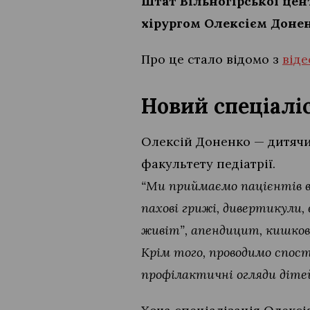
Штат Вільногірської цен
хірургом Олексієм Донен
Про це стало відомо з
віде
Новий спеціаліс
Олексій Доненко — дитячи
факультету педіатрії.
“Ми приймаємо пацієнтів від
пахові грижі, дивертикули,
живіт”, апендицит, кишкову
Крім того, проводимо спос
профілактичні огляди дітей