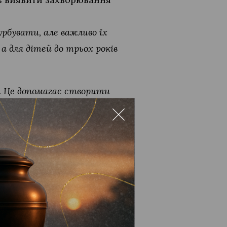
урбувати, але важливо їх
 а для дітей до трьох років
. Це допомагає створити
,
— додає фахівець.
ібно отримати направлення
альної міської лікарні.