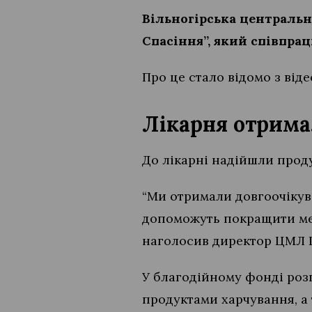
Вільногірська центральн
Спасіння”, який співпра
Про це стало відомо з від
Лікарня отрима
До лікарні надійшли проду
“Ми отримали довгоочікува
допоможуть покращити меню
наголосив директор ЦМЛ І
У благодійному фонді розп
продуктами харчування, а