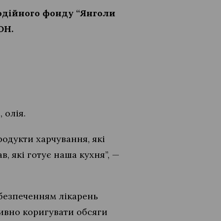
годійного фонду “Янголи
ОН.
 олія.
одукти харчування, які
, які готує наша кухня”, —
абезпеченням лікарень
ивно коригувати обсяги