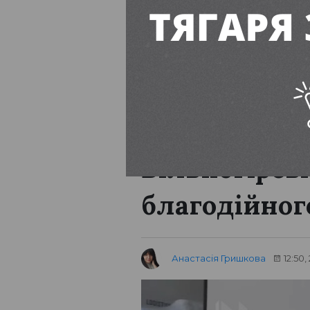
Вільногірськ
Дніпропетровська об
Вільногірсь
благодійног
Анастасія Гришкова
12:50,