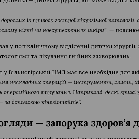
я Доненка — дитяча хірургія, він може надати ко
орослих із приводу гострої хірургічної патології,
ослому нігті чи новоутвореннях шкіри”,
— пояснює
ав у поліклінічному відділенні дитячої хірургії
атологіями та лікування гнійних захворювань.
т у Вільногірській ЦМЛ має все необхідне для як
ення нескладних операцій — інструменти, лампи, хі
 операційного втручання. Наприклад, деякі грижі у
 за допомогою кінезіотейпів”.
огляди — запорука здоров’я д
є: регулярні профілактичні огляди допомагают