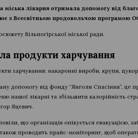
а міська лікарня отримала допомогу від бла
цює з Всесвітньою продовольчою програмою О
еосюжету Вільногірської міської ради.
ла продукти харчування
кти харчування: макаронні вироби, крупи, цукор,
ну допомогу від фонду “Янголи Спасіння”, це пр
 нашої лікарні та збільшити калорійність страв
гор Яцевич.
овіли, що організація опікується евакуацією, з
 також проводить прайс-моніторинг, щоб операт