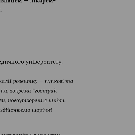
ахівцем — лікарем-
.
едичного університету,
омалії розвитку — пупкові та
ани, зокрема “гострий
ли, новоутворення шкіри.
 здійснюємо щорічні