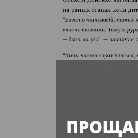
на ранніх етапах, коли ди
“Багато патологій, таких я
вчасно виявити. Тому хірург
— двічі на рік”,
— зазначає л
“Діти часто соромляться, 
довіру й уникнути пропуск
Щоб потрапити на консуль
від сімейного лікаря або 
Читайте також:
Працюватимуть у блекаут: пере
ПІДПИСУЙТЕСЬ