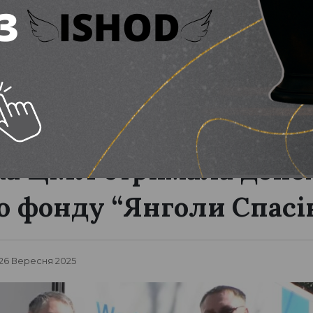
ласть
ка ЦМЛ отримала допо
о фонду “Янголи Спасі
 26 Вересня 2025