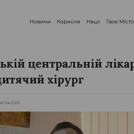
Новини
Корисне
Наші
Твоє Місто
ській центральній ліка
итячий хірург
овтня 2025