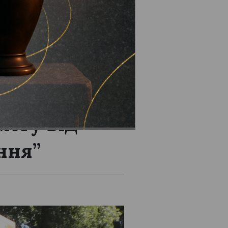
могу від
ння”