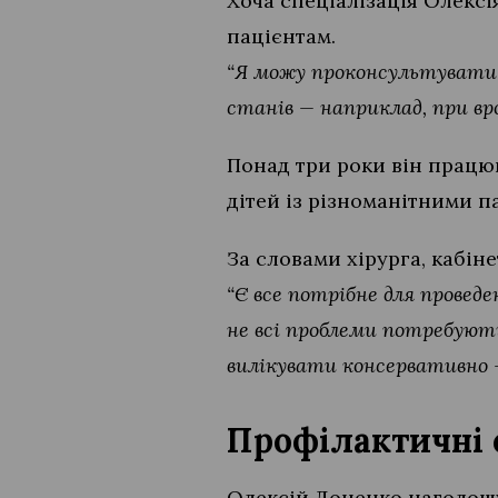
Хоча спеціалізація Олексі
пацієнтам.
“Я можу проконсультувати д
станів — наприклад, при вр
Понад три роки він працюв
дітей із різноманітними п
За словами хірурга, кабіне
“Є все потрібне для провед
не всі проблеми потребують
вилікувати консервативно —
Профілактичні 
Олексій Доненко наголошу