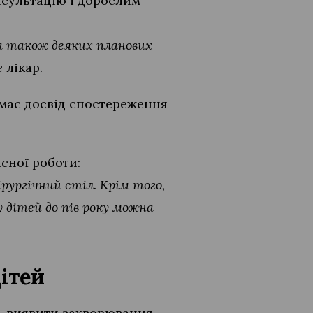
нсультацію і дорослим
 а також деяких планових
 лікар.
, має досвід спостереження
існої роботи:
рургічний стіл. Крім того,
 дітей до пів року можна
ітей
ь виявити захворювання