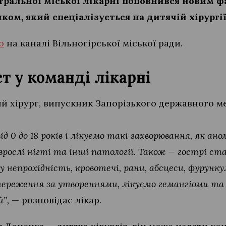
тральної міської лікарні поповнився новим ф
ком, який спеціалізується на дитячій хірургії
о
на каналі Вільногірської міської ради.
т у команді лікарні
й хірург, випускник Запорізького державного м
 0 до 18 років і лікуємо такі захворювання, як ан
 врослі нігті та інші патології. Також — гострі ст
 непрохідність, кровотечі, рани, абсцеси, фурунку
тереження за утвореннями, лікуємо гемангіоми та
”,
— розповідає лікар.