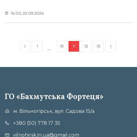
14:00, 22.09.2024
1
30
31
32
33
…
ГО «Бахмутська Фортеця»
м. Вільногірськ, вул. Садова 15/а
+380 (50) 778 17 35
vilnohirsk.in.ua@gmail.com