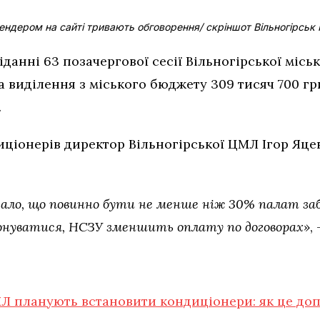
тендером на сайті тривають обговорення/ скріншот Вільногірськ 
іданні 63 позачергової сесії Вільногірської міськ
а виділення з міського бюджету 309 тисяч 700 г
.
иціонерів директор Вільногірської ЦМЛ Ігор Яце
азало, що повинно бути не менше ніж 30% палат за
конуватися, НСЗУ зменшить оплату по договорах»
,
МЛ планують встановити кондиціонери: як це до