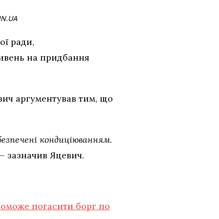
IN.UA
ої ради,
ривень на придбання
вич аргументував тим, що
безпечені кондиціюванням.
 — зазначив Яцевич.
поможе погасити борг по