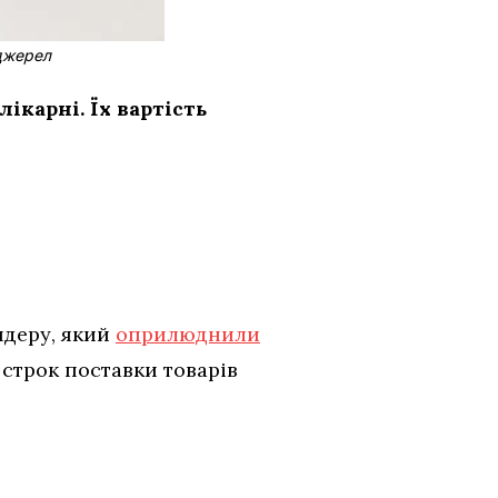
 джерел
карні. Їх вартість
ндеру, який
оприлюднили
 строк поставки товарів