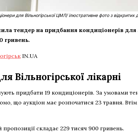
іонери для Вільногірської ЦМЛ/ ілюстративне фото з відкритих
ла тендер на придбання кондиціонерів для лі
0 гривень.
огірськ
IN.UA
ля Вільногірської лікарні
нують придбати 19 кондиціонерів. За умовами те
домо, що аукціон має розпочатися 23 травня. Втім
.
й пропозиції складає 229 тисяч 900 гривень.