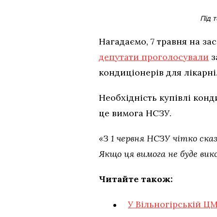
Під 
Нагадаємо, 7 травня на зас
депутати проголосували
з
кондиціонерів для лікарні
Необхідність купівлі конд
це вимога НСЗУ.
«З 1 червня НСЗУ чітко ск
Якщо ця вимога не буде ви
Читайте також:
У Вільногірській Ц