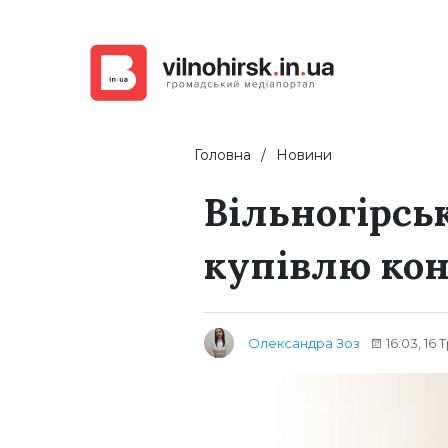
Головна
Новини
Вільногірсь
купівлю кон
Олександра Зоз
16:03, 16