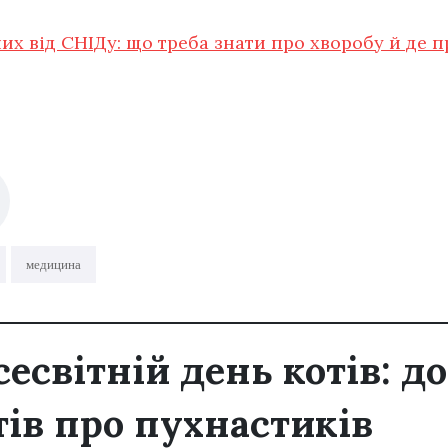
их від СНІДу: що треба знати про хворобу й де 
медицина
сесвітній день котів: д
тів про пухнастиків