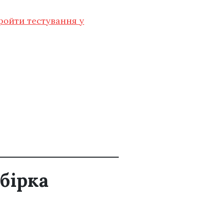
пройти тестування у
обірка