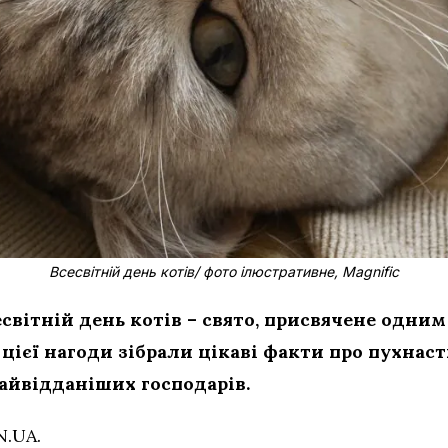
Всесвітній день котів/ фото ілюстративне, Magnific
есвітній день котів – свято, присвячене одни
цієї нагоди зібрали цікаві факти про пухнаст
найвідданіших господарів.
N.UA.