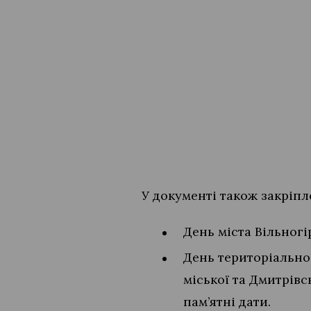
У документі також закріпле
День міста Вільногі
День територіальної
міської та Дмитрівс
пам’ятні дати.