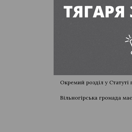
підприємств;
створювати органи 
пропонувати, на що
них.
Способи та процедура звер
Символіка гро
Окремий розділ у Статуті
Вільногірська громада має 