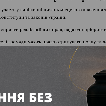
участь у вирішенні питань місцевого значення т
онституції та законів України.
 сприяти реалізації цих прав, надаючи пріоритет
ителі громади мають право отримувати повну та 
іського голови, виконавчих органів Вільногірської
 передбачений чинним законодавством.
ади можуть:
и особисто чи колективно;
дчих органах при міськраді;
ішень та документів,контролювати роботу влади