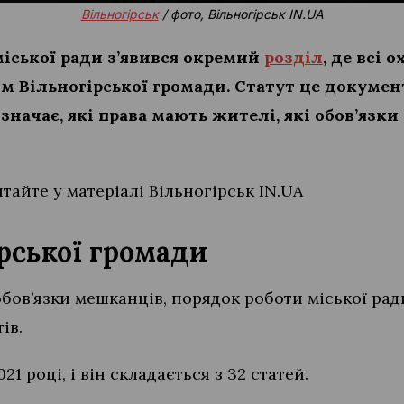
Вільногірськ
/ фото, Вільногірськ IN.UA
міської ради з’явився окремий
розділ
, де всі 
м Вільногірської громади. Статут це докумен
начає, які права мають жителі, які обов’язки
тайте у матеріалі Вільногірськ IN.UA
ірської громади
обов’язки мешканців, порядок роботи міської ради
ів.
1 році, і він складається з 32 статей.