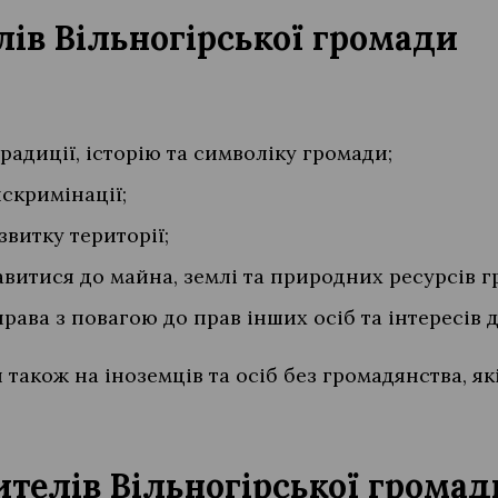
лів Вільногірської громади
традиції, історію та символіку громади;
скримінації;
витку території;
витися до майна, землі та природних ресурсів г
права з повагою до прав інших осіб та інтересів 
також на іноземців та осіб без громадянства, я
ителів Вільногірської громад