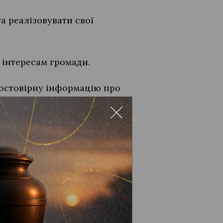
а реалізовувати свої
 інтересам громади.
достовірну інформацію про
 міської ради та їх
 й комунальних