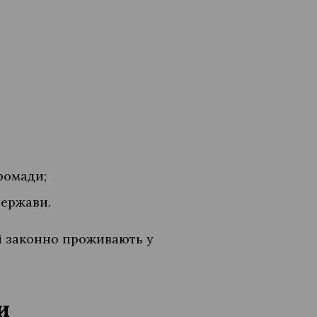
ромади;
держави.
кі законно проживають у
и