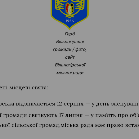
Герб
Вільногірсьої
громади / фото,
сайт
Вільногірської
міської ради
ні місцеві свята:
рська відзначається 12 серпня — у день заснування
 громади святкують 17 липня — у пам’ять про об
ької сільської громад,міська рада має право вста