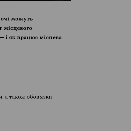
охочі можуть
т місцевого
 — і як працює місцева
, а також обов’язки