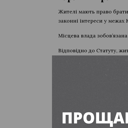
Жителі мають право брати 
законні інтереси у межах К
Місцева влада зобов’язана
Відповідно до Статуту, ж
діяльність міської ради, м
посадових осіб у спосіб,
Крім того, мешканці гром
звертатися до влад
брати участь у дора
отримувати копії р