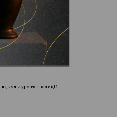
ня ради та виступати на
ію, культуру та традиції.