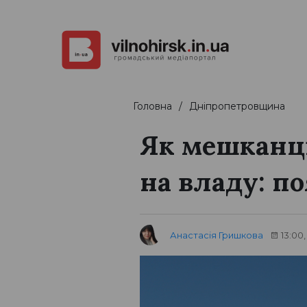
Головна
Дніпропетровщина
Як мешканці
на владу: п
Анастасія Гришкова
13:00,