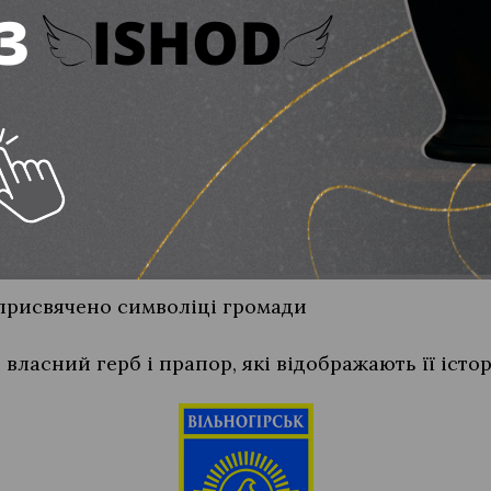
самоорганізації населення;
 витратити частину бюджету,відвідувати засідан
нень детально описані в Статуті.
мади
 присвячено символіці громади
власний герб і прапор, які відображають її істор