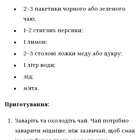
2–3 пакетики чорного або зеленого
чаю;
1–2 стиглих персики;
1 лимон;
2–3 столові ложки меду або цукру;
1 літр води;
лід;
м’ята.
Приготування:
Заваріть та охолодіть чай. Чай потрібно
заварити міцніше, ніж зазвичай, щоб смак