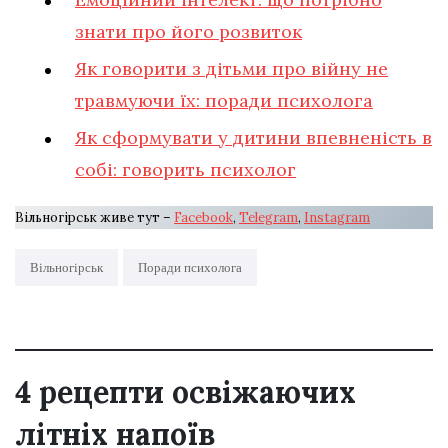
знати про його розвиток
Як говорити з дітьми про війну не
травмуючи їх: поради психолога
Як сформувати у дитини впевненість в
собі: говорить психолог
Вільногірськ живе тут –
Facebook
,
Telegram
,
Instagram
Вільногірськ
Поради психолога
4 рецепти освіжаючих
літніх напоїв