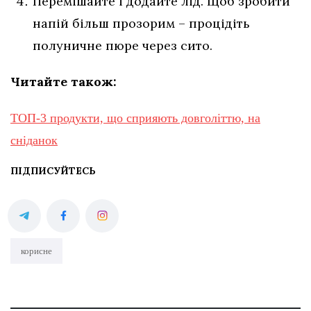
Перемішайте і додайте лід. Щоб зробити
напій більш прозорим – процідіть
полуничне пюре через сито.
Читайте також:
ТОП-3 продукти, що сприяють довголіттю, на
сніданок
ПІДПИСУЙТЕСЬ
корисне