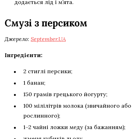
додається лід і м’ята.
Смузі з персиком
Джерело:
September.UA
Інгредієнти:
2 стиглі персики;
1 банан;
150 грамів грецького йогурту;
100 мілілітрів молока (звичайного або
рослинного);
1–2 чайні ложки меду (за бажанням);
жменя кубиків льоду.